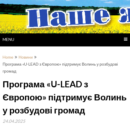
Skip
to
content
MENU
Home
Новини
Програма «U-LEAD з Європою» підтримує Волинь у розбудові
громад
Програма «U-LEAD з
Європою» підтримує Волинь
у розбудові громад
24.04.2025