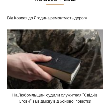
Від Ковеля до Ягодина ремонтують дорогу
На Любомльщині судили служителя “Свідків
Єгови” за відмову від бойової повістки