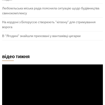
Любомльська міська рада пояснила ситуацію щодо будівництва
свинокомплексу
На кордоні з Білоруссю створюють “кілзону” для стримування
ворога
В “Ягодині” знайшли приховані у вантажівці цигарки
відео тижня
Відеопрогравач