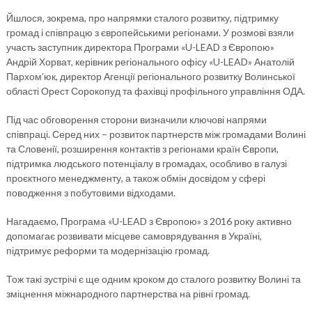
Йшлося, зокрема, про напрямки сталого розвитку, підтримку
громад і співпрацю з європейськими регіонами. У розмові взяли
участь заступник директора Програми «U-LEAD з Європою»
Андрій Хорват, керівник регіонального офісу «U-LEAD» Анатолій
Пархом’юк, директор Агенції регіонального розвитку Волинської
області Орест Сорокопуд та фахівці профільного управління ОДА.
Під час обговорення сторони визначили ключові напрями
співпраці. Серед них – розвиток партнерств між громадами Волині
та Словенії, розширення контактів з регіонами країн Європи,
підтримка людського потенціалу в громадах, особливо в галузі
проєктного менеджменту, а також обмін досвідом у сфері
поводження з побутовими відходами.
Нагадаємо, Програма «U-LEAD з Європою» з 2016 року активно
допомагає розвивати місцеве самоврядування в Україні,
підтримує реформи та модернізацію громад.
Тож такі зустрічі є ще одним кроком до сталого розвитку Волині та
зміцнення міжнародного партнерства на рівні громад.