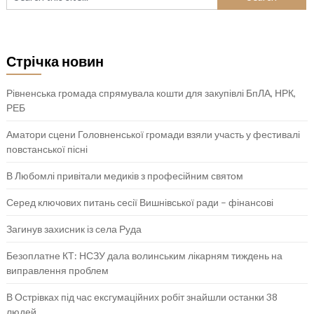
Стрічка новин
Рівненська громада спрямувала кошти для закупівлі БпЛА, НРК,
РЕБ
Аматори сцени Головненської громади взяли участь у фестивалі
повстанської пісні
В Любомлі привітали медиків з професійним святом
Серед ключових питань сесії Вишнівської ради – фінансові
Загинув захисник із села Руда
Безоплатне КТ: НСЗУ дала волинським лікарням тиждень на
виправлення проблем
В Острівках під час ексгумаційних робіт знайшли останки 38
людей