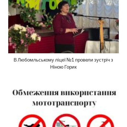
В Любомльському ліцеї №1 провели зустріч з
Ніною Горик