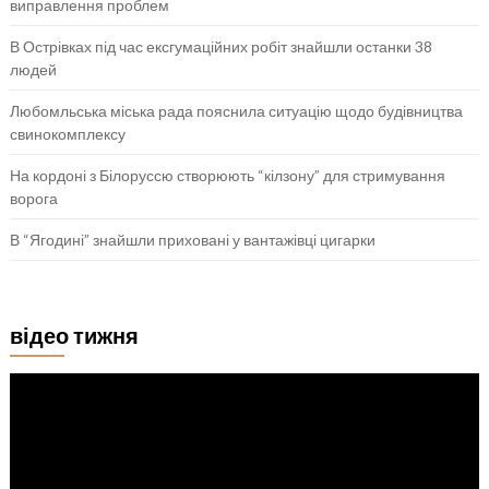
виправлення проблем
В Острівках під час ексгумаційних робіт знайшли останки 38
людей
Любомльська міська рада пояснила ситуацію щодо будівництва
свинокомплексу
На кордоні з Білоруссю створюють “кілзону” для стримування
ворога
В “Ягодині” знайшли приховані у вантажівці цигарки
відео тижня
Відеопрогравач