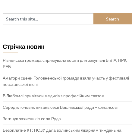
Стрічка новин
Рівненська громада спрямувала кошти для закупівлі БпЛА, НРК,
РЕБ
Аматори сцени Головненської громади взяли участь у фестивалі
повстанської пісні
В Любомлі привітали медиків з професійним святом
Серед ключових питань сесії Вишнівської ради – фінансові
Загинув захисник із села Руда
Безоплатне КТ: НСЗУ дала волинським лікарням тиждень на