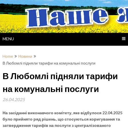
Skip
to
content
MENU
Home
Новини
В Любомлі підняли тарифи на комунальні послуги
В Любомлі підняли тарифи
на комунальні послуги
26.04.2025
На засіданні виконавчого комітету, яке відбулося 22.04.2025
було прийнято ряд рішень, що стосуються коригування та
затвердження тарифів на послуги з централізованого