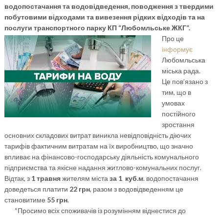
водопостачання та водовідведення, поводження з твердими
побутовими відходами та вивезення рідких відходів та на
послуги транспортного парку КП “Любомльське ЖКГ”.
Про це
інформує
Любомльська
міська рада.
Це пов’язано з
тим, що в
умовах
постійного
зростання
основних складових витрат виникла невідповідність діючих
тарифів фактичним витратам на їх виробництво, що значно
впливає на фінансово-господарську діяльність комунального
підприємства та якісне надання житлово-комунальних послуг.
Відтак, з
1 травня
жителям міста
за 1 куб.м
. водопостачання
доведеться платити
22 грн
, разом з водовідведенням це
становитиме
55 грн
.
“Просимо всіх споживачів із розумінням віднестися до