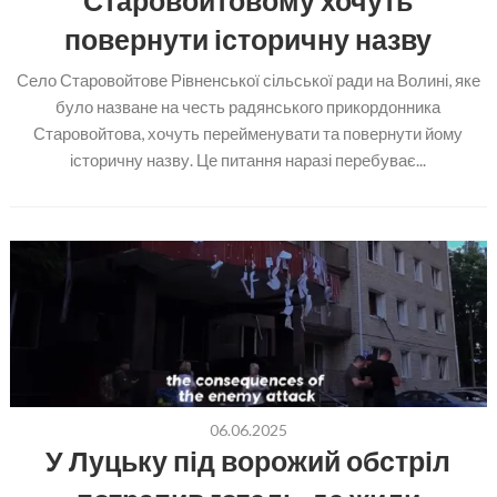
Старовойтовому хочуть
повернути історичну назву
Село Старовойтове Рівненської сільської ради на Волині, яке
було назване на честь радянського прикордонника
Старовойтова, хочуть перейменувати та повернути йому
історичну назву. Це питання наразі перебуває...
06.06.2025
У Луцьку під ворожий обстріл