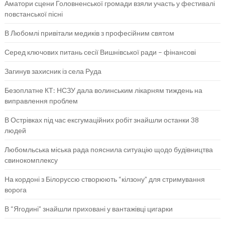
Аматори сцени Головненської громади взяли участь у фестивалі
повстанської пісні
В Любомлі привітали медиків з професійним святом
Серед ключових питань сесії Вишнівської ради – фінансові
Загинув захисник із села Руда
Безоплатне КТ: НСЗУ дала волинським лікарням тиждень на
виправлення проблем
В Острівках під час ексгумаційних робіт знайшли останки 38
людей
Любомльська міська рада пояснила ситуацію щодо будівництва
свинокомплексу
На кордоні з Білоруссю створюють “кілзону” для стримування
ворога
В “Ягодині” знайшли приховані у вантажівці цигарки