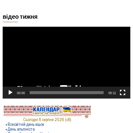
відео тижня
Відеопрогравач
00:00
05:11