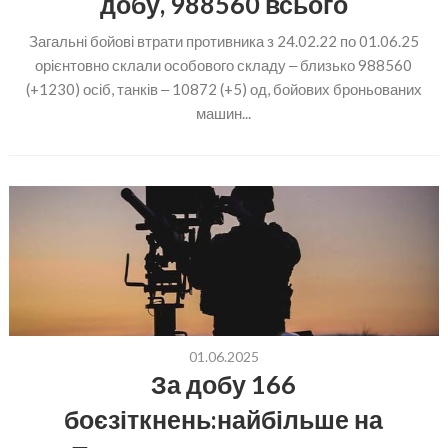
добу, 988560 всього
Загальні бойові втрати противника з 24.02.22 по 01.06.25
орієнтовно склали особового складу ‒ близько 988560
(+1230) осіб, танків ‒ 10872 (+5) од, бойових броньованих
машин...
01.06.2025
За добу 166
боєзіткнень:найбільше на