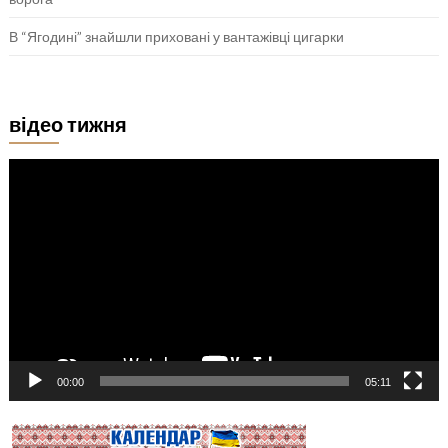
В “Ягодині” знайшли приховані у вантажівці цигарки
відео тижня
Відеопрогравач
00:00
05:11