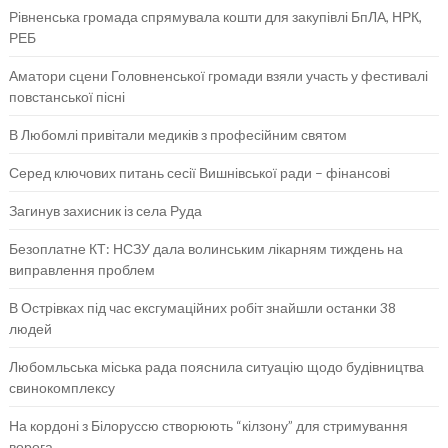
Рівненська громада спрямувала кошти для закупівлі БпЛА, НРК,
РЕБ
Аматори сцени Головненської громади взяли участь у фестивалі
повстанської пісні
В Любомлі привітали медиків з професійним святом
Серед ключових питань сесії Вишнівської ради – фінансові
Загинув захисник із села Руда
Безоплатне КТ: НСЗУ дала волинським лікарням тиждень на
виправлення проблем
В Острівках під час ексгумаційних робіт знайшли останки 38
людей
Любомльська міська рада пояснила ситуацію щодо будівництва
свинокомплексу
На кордоні з Білоруссю створюють “кілзону” для стримування
ворога