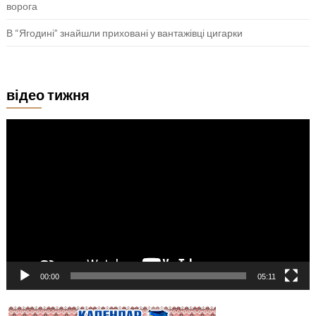
ворога
В “Ягодині” знайшли приховані у вантажівці цигарки
відео тижня
Відеопрогравач
00:00
05:11