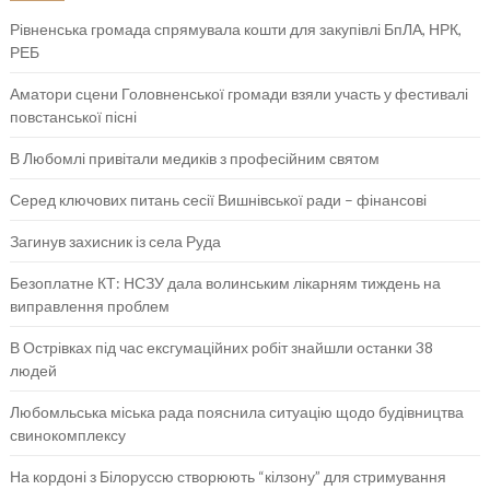
Рівненська громада спрямувала кошти для закупівлі БпЛА, НРК,
РЕБ
Аматори сцени Головненської громади взяли участь у фестивалі
повстанської пісні
В Любомлі привітали медиків з професійним святом
Серед ключових питань сесії Вишнівської ради – фінансові
Загинув захисник із села Руда
Безоплатне КТ: НСЗУ дала волинським лікарням тиждень на
виправлення проблем
В Острівках під час ексгумаційних робіт знайшли останки 38
людей
Любомльська міська рада пояснила ситуацію щодо будівництва
свинокомплексу
На кордоні з Білоруссю створюють “кілзону” для стримування