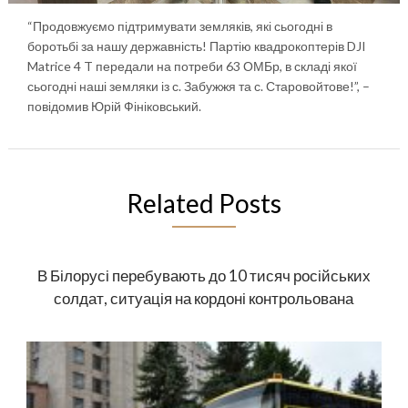
“Продовжуємо підтримувати земляків, які сьогодні в
боротьбі за нашу державність! Партію квадрокоптерів DJI
Matrice 4 T передали на потреби 63 ОМБр, в складі якої
сьогодні наші земляки із с. Забужжя та с. Старовойтове!”, –
повідомив Юрій Фініковський.
Related Posts
В Білорусі перебувають до 10 тисяч російських
солдат, ситуація на кордоні контрольована