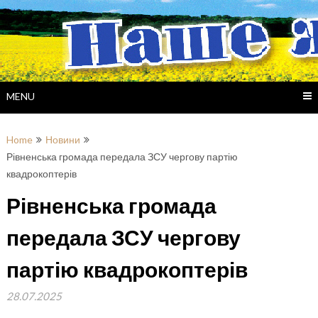
Skip
to
content
MENU
Home
Новини
Рівненська громада передала ЗСУ чергову партію
квадрокоптерів
Рівненська громада
передала ЗСУ чергову
партію квадрокоптерів
28.07.2025