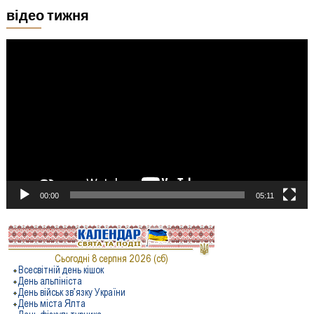
відео тижня
Відеопрогравач
00:00
05:11