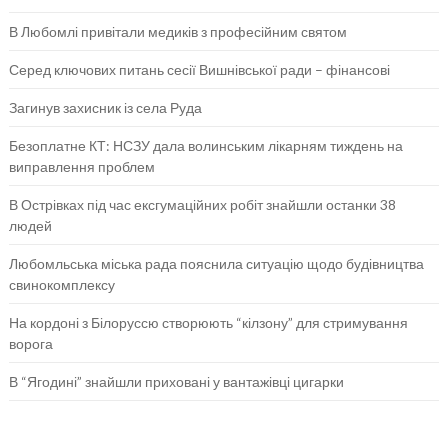
В Любомлі привітали медиків з професійним святом
Серед ключових питань сесії Вишнівської ради – фінансові
Загинув захисник із села Руда
Безоплатне КТ: НСЗУ дала волинським лікарням тиждень на
виправлення проблем
В Острівках під час ексгумаційних робіт знайшли останки 38
людей
Любомльська міська рада пояснила ситуацію щодо будівництва
свинокомплексу
На кордоні з Білоруссю створюють “кілзону” для стримування
ворога
В “Ягодині” знайшли приховані у вантажівці цигарки