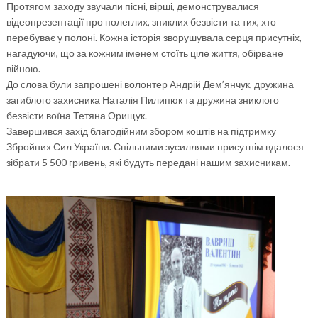
Протягом заходу звучали пісні, вірші, демонструвалися
відеопрезентації про полеглих, зниклих безвісти та тих, хто
перебуває у полоні. Кожна історія зворушувала серця присутніх,
нагадуючи, що за кожним іменем стоїть ціле життя, обірване
війною.
До слова були запрошені волонтер Андрій Дем’янчук, дружина
загиблого захисника Наталія Пилипюк та дружина зниклого
безвісти воїна Тетяна Орищук.
Завершився захід благодійним збором коштів на підтримку
Збройних Сил України. Спільними зусиллями присутнім вдалося
зібрати 5 500 гривень, які будуть передані нашим захисникам.