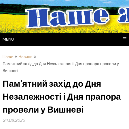
Skip
to
content
MENU
Home
Новини
Пам’ятний захід до Дня Незалежності і Дня прапора провели у
Вишневі
Пам’ятний захід до Дня
Незалежності і Дня прапора
провели у Вишневі
24.08.2025