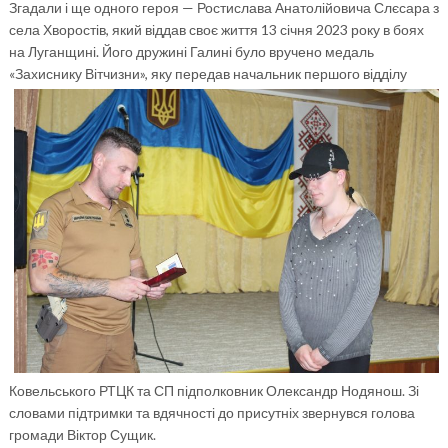
Згадали і ще одного героя — Ростислава Анатолійовича Слєсара з
села Хворостів, який віддав своє життя 13 січня 2023 року в боях
на Луганщині. Його дружині Галині було вручено медаль
«Захиснику Вітчизни», яку
передав начальник першого відділу
Ковельського РТЦК та СП підполковник Олександр Нодянош. Зі
словами підтримки та вдячності до присутніх звернувся голова
громади Віктор Сущик.