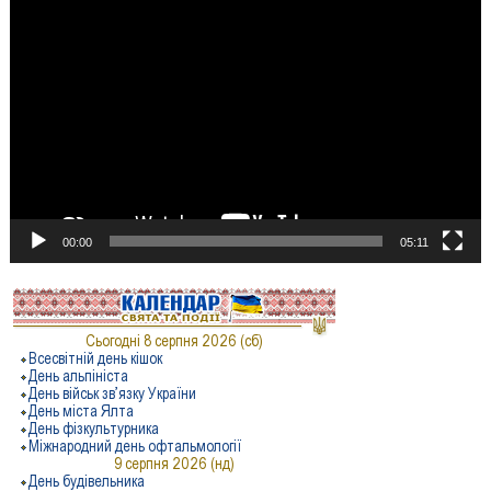
Відеопрогравач
00:00
05:11