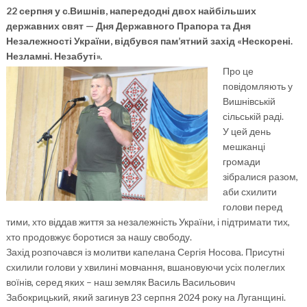
22 серпня у с.Вишнів, напередодні двох найбільших
державних свят — Дня Державного Прапора та Дня
Незалежності України, відбувся пам’ятний захід «Нескорені.
Незламні. Незабуті».
Про це
повідомляють у
Вишнівській
сільській раді.
У цей день
мешканці
громади
зібралися разом,
аби схилити
голови перед
тими, хто віддав життя за незалежність України, і підтримати тих,
хто продовжує боротися за нашу свободу.
Захід розпочався із молитви капелана Сергія Носова. Присутні
схилили голови у хвилині мовчання, вшановуючи усіх полеглих
воїнів, серед яких – наш земляк Василь Васильович
Забокрицький, який загинув 23 серпня 2024 року на Луганщині.