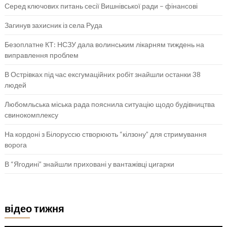
Серед ключових питань сесії Вишнівської ради – фінансові
Загинув захисник із села Руда
Безоплатне КТ: НСЗУ дала волинським лікарням тиждень на
виправлення проблем
В Острівках під час ексгумаційних робіт знайшли останки 38
людей
Любомльська міська рада пояснила ситуацію щодо будівництва
свинокомплексу
На кордоні з Білоруссю створюють “кілзону” для стримування
ворога
В “Ягодині” знайшли приховані у вантажівці цигарки
відео тижня