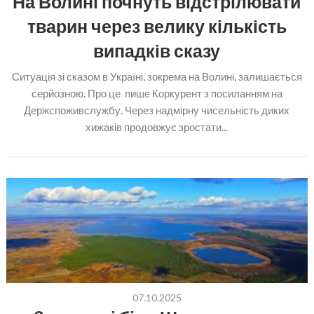
На Волині почнуть відстрілювати
тварин через велику кількість
випадків сказу
Ситуація зі сказом в Україні, зокрема на Волині, залишається
серйозною. Про це пише Коркурент з посиланням на
Держспоживслужбу. Через надмірну чисельність диких
хижаків продовжує зростати...
07.10.2025