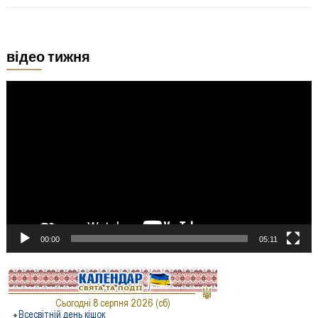
відео тижня
Відеопрогравач
00:00
05:11