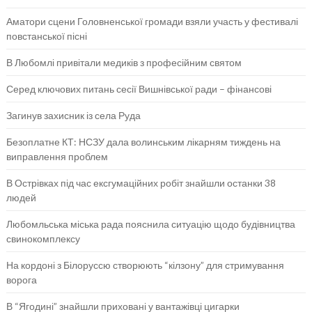
Аматори сцени Головненської громади взяли участь у фестивалі
повстанської пісні
В Любомлі привітали медиків з професійним святом
Серед ключових питань сесії Вишнівської ради – фінансові
Загинув захисник із села Руда
Безоплатне КТ: НСЗУ дала волинським лікарням тиждень на
виправлення проблем
В Острівках під час ексгумаційних робіт знайшли останки 38
людей
Любомльська міська рада пояснила ситуацію щодо будівництва
свинокомплексу
На кордоні з Білоруссю створюють “кілзону” для стримування
ворога
В “Ягодині” знайшли приховані у вантажівці цигарки