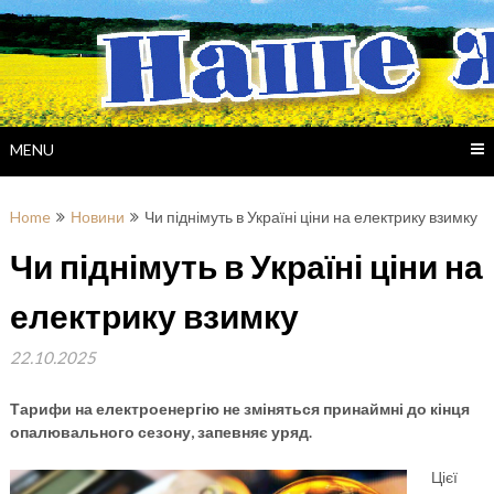
Skip
to
content
MENU
Home
Новини
Чи піднімуть в Україні ціни на електрику взимку
Чи піднімуть в Україні ціни на
електрику взимку
22.10.2025
Тарифи на електроенергію не зміняться принаймні до кінця
опалювального сезону, запевняє уряд.
Цієї