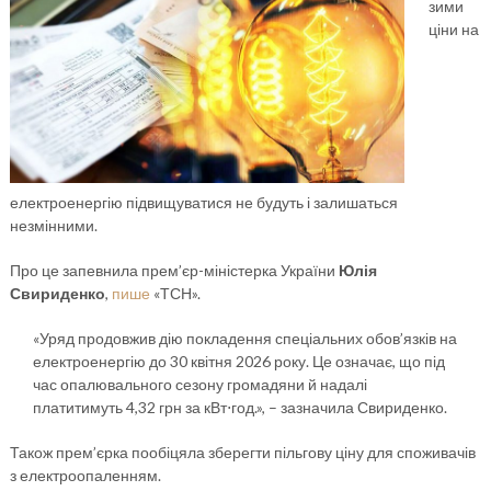
зими
ціни на
електроенергію підвищуватися не будуть і залишаться
незмінними.
Про це запевнила прем’єр-міністерка України
Юлія
Свириденко
,
пише
«ТСН».
«Уряд продовжив дію покладення спеціальних обов’язків на
електроенергію до 30 квітня 2026 року. Це означає, що під
час опалювального сезону громадяни й надалі
платитимуть 4,32 грн за кВт⋅год.», – зазначила Свириденко.
Також прем’єрка пообіцяла зберегти пільгову ціну для споживачів
з електроопаленням.