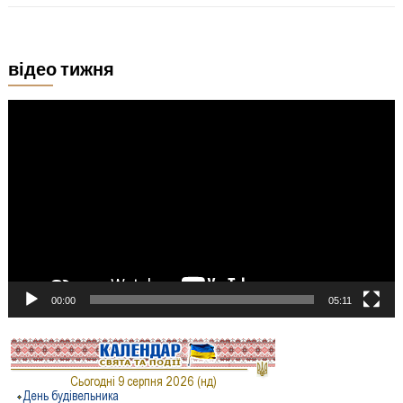
відео тижня
Відеопрогравач
00:00
05:11