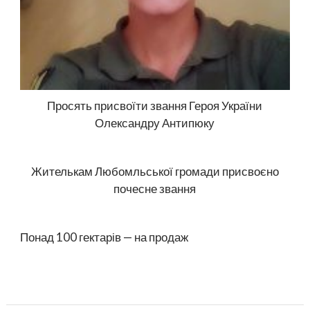
Просять присвоїти звання Героя України
Олександру Антипюку
Жителькам Любомльської громади присвоєно
почесне звання
Понад 100 гектарів — на продаж