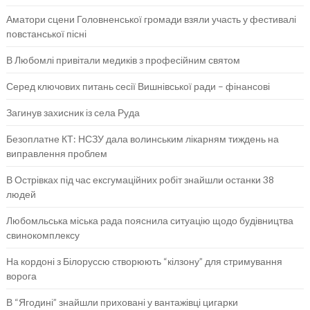
Аматори сцени Головненської громади взяли участь у фестивалі
повстанської пісні
В Любомлі привітали медиків з професійним святом
Серед ключових питань сесії Вишнівської ради – фінансові
Загинув захисник із села Руда
Безоплатне КТ: НСЗУ дала волинським лікарням тиждень на
виправлення проблем
В Острівках під час ексгумаційних робіт знайшли останки 38
людей
Любомльська міська рада пояснила ситуацію щодо будівництва
свинокомплексу
На кордоні з Білоруссю створюють “кілзону” для стримування
ворога
В “Ягодині” знайшли приховані у вантажівці цигарки