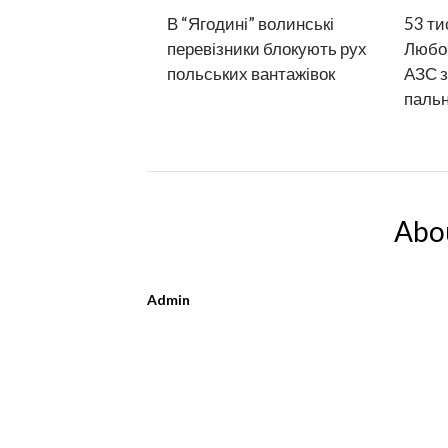
В “Ягодині” волинські
53 ти
перевізники блокують рух
Любо
польських вантажівок
АЗС з
паль
Abo
Admin