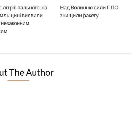
с літрів пального: на
Над Волинню сили ППО
мльщині виявили
знищили ракету
 незаконним
ним
ut The Author