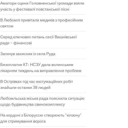
Аматори сцени Головненської громади взяли
участь у фестивалі повстанської пісні
В Любомлі привітали медиків з професійним
святом
Серед ключових питань сесії Вишнівської
ради – фінансові
Загинув захисник із села Руда
Безоплатне КТ: НСЗУ дала волинським
лікарням тиждень на виправлення проблем
В Острівках під час ексгумаційних робіт
знайшли останки 38 людей
Любомльська міська рада пояснила ситуацію
щодо будівництва свинокомплексу
На кордоні з Білоруссю створюють “кілзону”
для стримування ворога