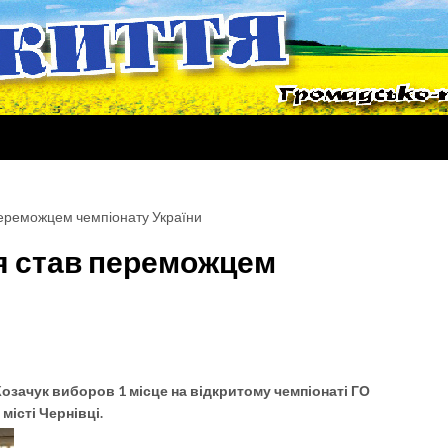
переможцем чемпіонату України
я став переможцем
ачук виборов 1 місце на відкритому чемпіонаті ГО
місті Чернівці.