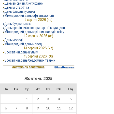
Жовтень 2025
Пн
Вт
Ср
Чт
Пт
Сб
Нд
1
2
3
4
5
6
7
8
9
10
11
12