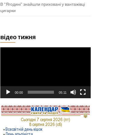
В “Ягодині” знайшли приховані у вантажівці
цигарки
відео тижня
Відеопрогравач
00:00
05:11