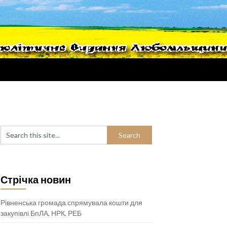
Стрічка новин
Рівненська громада спрямувала кошти для
закупівлі БпЛА, НРК, РЕБ