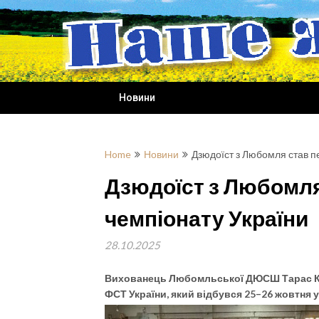
Skip
to
content
Новини
Home
Новини
Дзюдоїст з Любомля став 
Дзюдоїст з Любомл
чемпіонату України
28.10.2025
Вихованець Любомльської ДЮСШ Тарас Коз
ФСТ України, який відбувся 25–26 жовтня у 