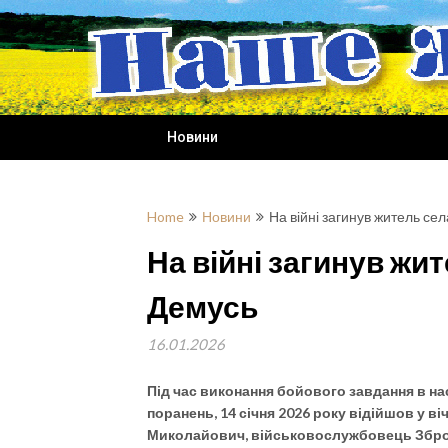
Skip
to
content
Новини
Home
Новини
На війні загинув житель се
На війні загинув жи
Демусь
16.01.2026
Під час виконання бойового завдання в на
поранень, 14 січня 2026 року відійшов у в
Миколайович, військовослужбовець Збро