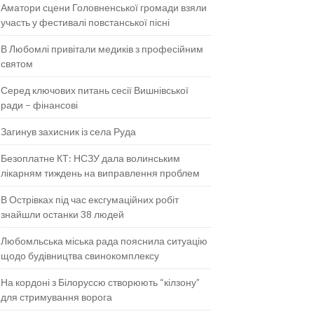
Аматори сцени Головненської громади взяли
участь у фестивалі повстанської пісні
В Любомлі привітали медиків з професійним
святом
Серед ключових питань сесії Вишнівської
ради – фінансові
Загинув захисник із села Руда
Безоплатне КТ: НСЗУ дала волинським
лікарням тиждень на виправлення проблем
В Острівках під час ексгумаційних робіт
знайшли останки 38 людей
Любомльська міська рада пояснила ситуацію
щодо будівництва свинокомплексу
На кордоні з Білоруссю створюють “кілзону”
для стримування ворога