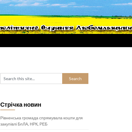
Стрічка новин
Рівненська громада спрямувала кошти для
закупівлі БпЛА, НРК, РЕБ