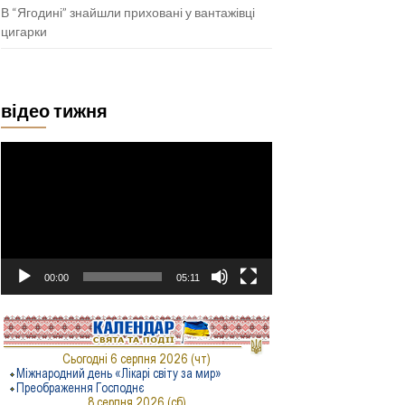
В “Ягодині” знайшли приховані у вантажівці
цигарки
відео тижня
Відеопрогравач
00:00
05:11