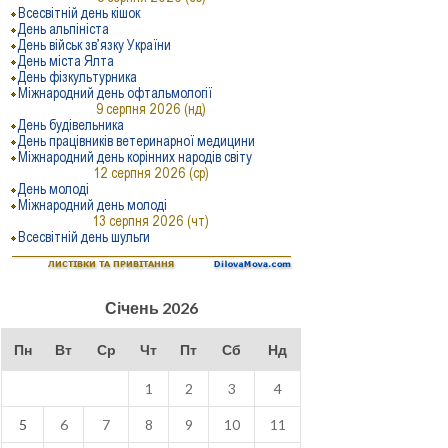
Січень 2026
Пн
Вт
Ср
Чт
Пт
Сб
Нд
1
2
3
4
5
6
7
8
9
10
11