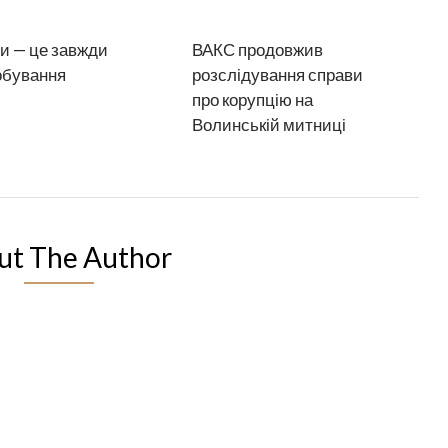
и — це завжди
ВАКС продовжив
обування
розслідування справи
про корупцію на
Волинській митниці
ut The Author