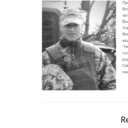
Про
Во
за
Ві
З 
Виш
жа
“Не
гол
ро
Св
на
R