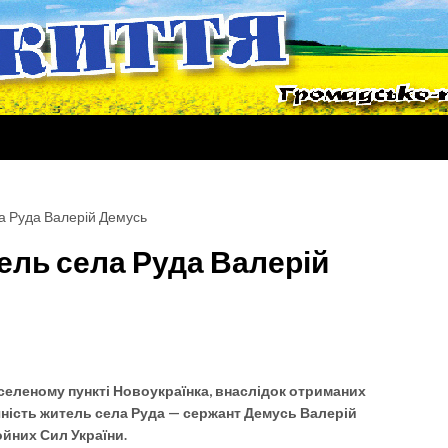
ла Руда Валерій Демусь
тель села Руда Валерій
селеному пункті Новоукраїнка, внаслідок отриманих
ічність житель села Руда — сержант Демусь Валерій
йних Сил України.