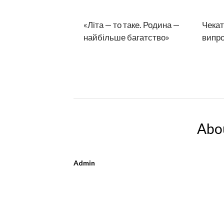
«Літа — то таке. Родина —
Чекат
найбільше багатство»
випр
Abo
Admin