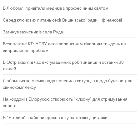
В Любомлі привітали медиків з професійним святом
Серед ключових питань сесії Вишнівської ради – фінансові
Загинув захисник із села Руда
Безоплатне КТ: НСЗУ дала волинським лікарням тиждень на
виправлення проблем
В Острівках під час ексгумаційних робіт знайшли останки 38
людей
Любомльська міська рада пояснила ситуацію щодо будівництва
свинокомплексу
На кордоні з Білоруссю створюють “кілзону” для стримування
ворога
В “Ягодині” знайшли приховані у вантажівці цигарки