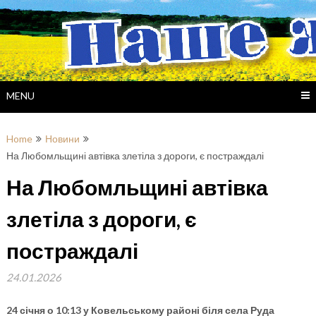
Skip
to
content
MENU
Home
Новини
На Любомльщині автівка злетіла з дороги, є постраждалі
На Любомльщині автівка
злетіла з дороги, є
постраждалі
24.01.2026
24 січня о 10:13 у Ковельському районі біля села Руда