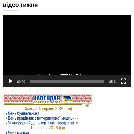
відео тижня
Відеопрогравач
00:00
05:11