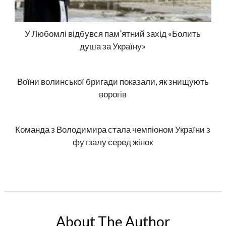
У Любомлі відбувся пам’ятний захід «Болить
душа за Україну»
Воїни волинської бригади показали, як знищують
ворогів
Команда з Володимира стала чемпіоном України з
футзалу серед жінок
About The Author