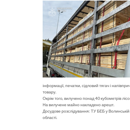
інформації, печатки, сідловий тягач і напівп
товару.
Окрім того, вилучено понад 40 кубометрів лісо
На вилучене майно накладено арешт.
Досудове розслідування: ТУ БЕБ у Волинській
області.