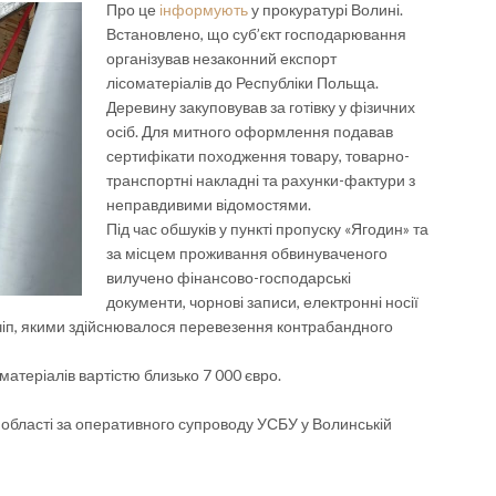
Про це
інформують
у прокуратурі Волині.
Встановлено, що суб’єкт господарювання
організував незаконний експорт
лісоматеріалів до Республіки Польща.
Деревину закуповував за готівку у фізичних
осіб. Для митного оформлення подавав
сертифікати походження товару, товарно-
транспортні накладні та рахунки-фактури з
неправдивими відомостями.
Під час обшуків у пункті пропуску «Ягодин» та
за місцем проживання обвинуваченого
вилучено фінансово-господарські
документи, чорнові записи, електронні носії
ричіп, якими здійснювалося перевезення контрабандного
матеріалів вартістю близько 7 000 євро.
 області за оперативного супроводу УСБУ у Волинській