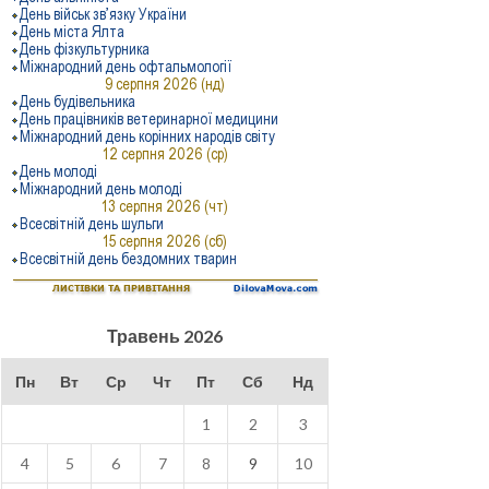
Травень 2026
Пн
Вт
Ср
Чт
Пт
Сб
Нд
1
2
3
4
5
6
7
8
9
10