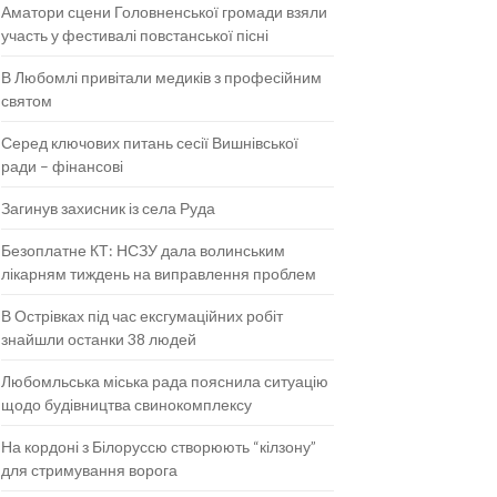
Аматори сцени Головненської громади взяли
участь у фестивалі повстанської пісні
В Любомлі привітали медиків з професійним
святом
Серед ключових питань сесії Вишнівської
ради – фінансові
Загинув захисник із села Руда
Безоплатне КТ: НСЗУ дала волинським
лікарням тиждень на виправлення проблем
В Острівках під час ексгумаційних робіт
знайшли останки 38 людей
Любомльська міська рада пояснила ситуацію
щодо будівництва свинокомплексу
На кордоні з Білоруссю створюють “кілзону”
для стримування ворога