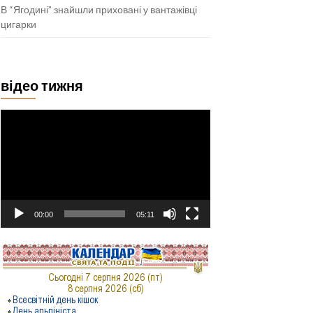
В “Ягодині” знайшли приховані у вантажівці
цигарки
відео тижня
Відеопрогравач
00:00
05:11