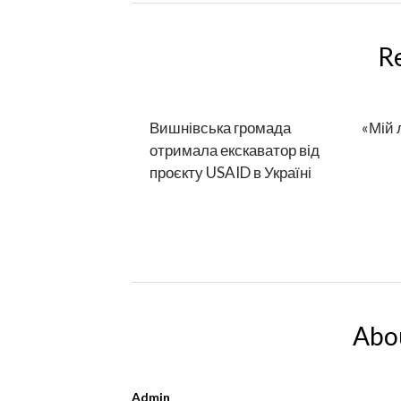
R
Вишнівська громада
«Мій 
отримала екскаватор від
проєкту USAID в Україні
Abo
Admin