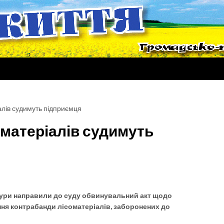
алів судимуть підприємця
оматеріалів судимуть
ури направили до суду обвинувальний акт щодо
ня контрабанди лісоматеріалів, заборонених до