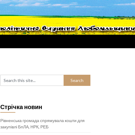
Стрічка новин
Рівненська громада спрямувала кошти для
закупівлі БпЛА, НРК, РЕБ