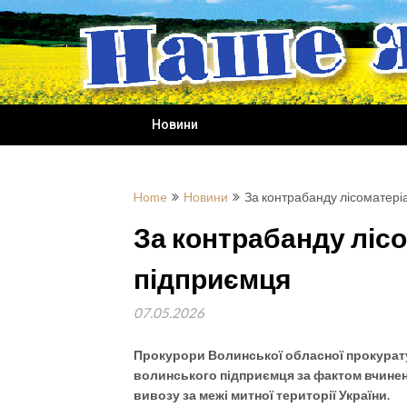
Skip
to
content
Новини
Home
Новини
За контрабанду лісоматері
За контрабанду ліс
підприємця
07.05.2026
Прокурори Волинської обласної прокурат
волинського підприємця за фактом вчинен
вивозу за межі митної території України.