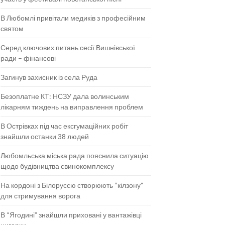
В Любомлі привітали медиків з професійним
святом
Серед ключових питань сесії Вишнівської
ради – фінансові
Загинув захисник із села Руда
Безоплатне КТ: НСЗУ дала волинським
лікарням тиждень на виправлення проблем
В Острівках під час ексгумаційних робіт
знайшли останки 38 людей
Любомльська міська рада пояснила ситуацію
щодо будівництва свинокомплексу
На кордоні з Білоруссю створюють “кілзону”
для стримування ворога
В “Ягодині” знайшли приховані у вантажівці