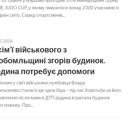
 10 травня у Варшаві проходив 10-й міжнародний турнір
 JUDO CUP, у якому змагалося понад 2300 учасників із
раїн світу. Серед спортсменів...
5.2026
сім’ї військового з
бомльщині згорів будинок.
дина потребує допомоги
олині у сім’ї військовослужбовця Влада
ьонова сталася ще одна біда – під час боротьби за його
овлення після важкої ДТП родина втратила будинок
з пожежу. Про...