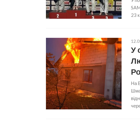
9 по
SAME
23 к
12.0
У 
Лю
Ро
На В
Шмал
відн
чере