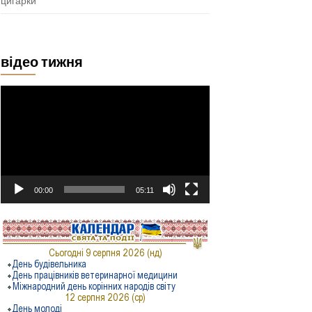
цигарки
відео тижня
Відеопрогравач
00:00
05:11