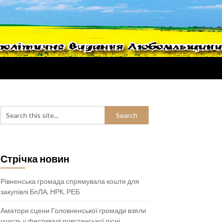
Стрічка новин
Рівненська громада спрямувала кошти для
закупівлі БпЛА, НРК, РЕБ
Аматори сцени Головненської громади взяли
участь у фестивалі повстанської пісні