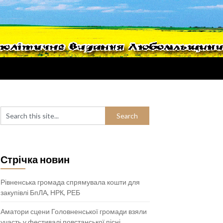
Стрічка новин
Рівненська громада спрямувала кошти для
закупівлі БпЛА, НРК, РЕБ
Аматори сцени Головненської громади взяли
участь у фестивалі повстанської пісні