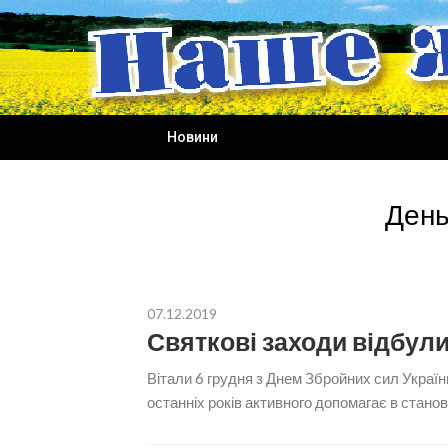
Skip
to
content
Новини
День
07.12.2019
Святкові заходи відбул
Вітали 6 грудня з Днем Збройних сил України
останніх років активного допомагає в становл