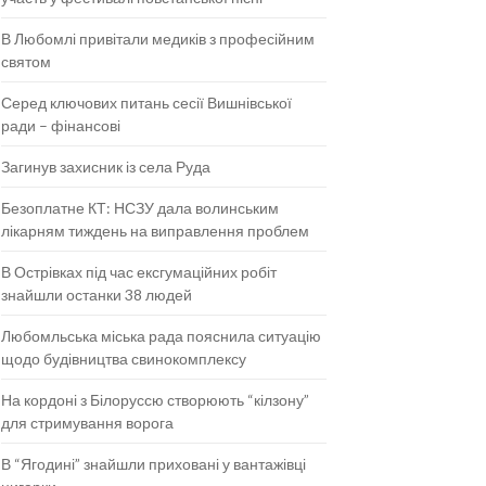
В Любомлі привітали медиків з професійним
святом
Серед ключових питань сесії Вишнівської
ради – фінансові
Загинув захисник із села Руда
Безоплатне КТ: НСЗУ дала волинським
лікарням тиждень на виправлення проблем
В Острівках під час ексгумаційних робіт
знайшли останки 38 людей
Любомльська міська рада пояснила ситуацію
щодо будівництва свинокомплексу
На кордоні з Білоруссю створюють “кілзону”
для стримування ворога
В “Ягодині” знайшли приховані у вантажівці