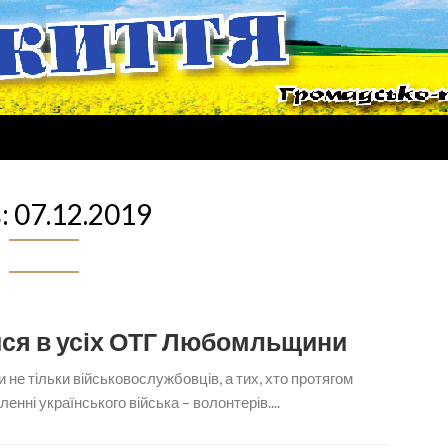
:
07.12.2019
ися в усіх ОТГ Любомльщини
 не тільки військовослужбовців, а тих, хто протягом
енні українського війська – волонтерів....