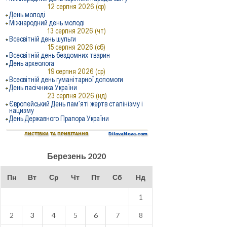
Березень 2020
Пн
Вт
Ср
Чт
Пт
Сб
Нд
1
2
3
4
5
6
7
8