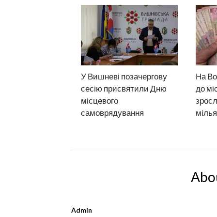
У Вишневі позачергову
На Во
сесію присвятили Дню
до мі
місцевого
зросл
самоврядування
міль
Abo
Admin