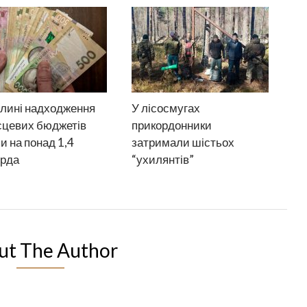
лині надходження
У лісосмугах
сцевих бюджетів
прикордонники
и на понад 1,4
затримали шістьох
ярда
“ухилянтів”
ut The Author