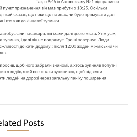
Так, о 9:45 із Автовокзалу № 1 відправився
 пункт призначення він мав прибути о 13:25. Оскільки
і, який сказав, що поки що не знає, чи буде прямувати далі
і взяв як до кінцевої зупинки.
втобус сіли пасажири, які їхали далі цього міста. Утім усім,
ва зупинка, і далі він не попрямує. Гроші повернув. Люди
ожливості доїхати додому:: після 12:00 жоден міжміський чи
ав.
просив, щоб його забрали знайомі, а хтось зупиняв попутні
н з водіїв, який все ж таки зупинився, щоб підвезти
ати людей на дорозі через загальну паніку поширення
elated Posts