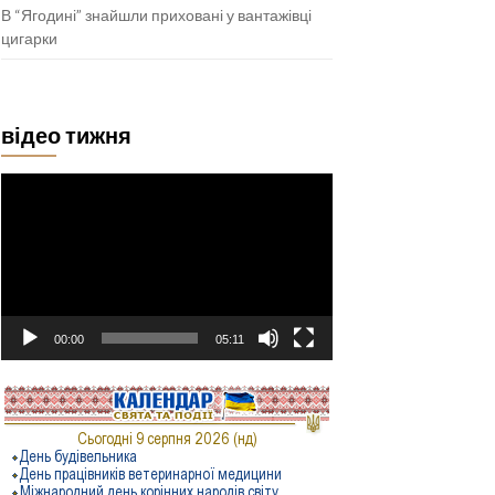
В “Ягодині” знайшли приховані у вантажівці
цигарки
відео тижня
Відеопрогравач
00:00
05:11