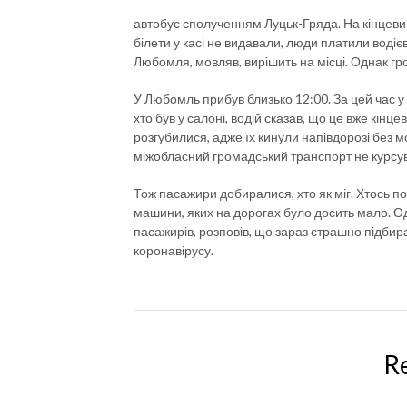
автобус сполученням Луцьк-Гряда. На кінцевий
білети у касі не видавали, люди платили водієв
Любомля, мовляв, вирішить на місці. Однак грош
У Любомль прибув близько 12:00. За цей час у а
хто був у салоні, водій сказав, що це вже кінце
розгубилися, адже їх кинули напівдорозі без м
міжобласний громадський транспорт не курсув
Тож пасажири добиралися, хто як міг. Хтось по
машини, яких на дорогах було досить мало. Оди
пасажирів, розповів, що зараз страшно підбир
коронавірусу.
R