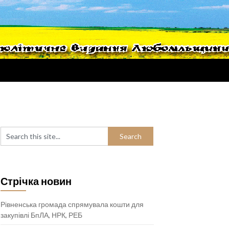
Стрічка новин
Рівненська громада спрямувала кошти для
закупівлі БпЛА, НРК, РЕБ