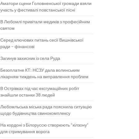
Аматори сцени Головненської громади взяли
участь у фестивалі повстанської пісні
В Любомлі привітали медиків з професійним
святом
Серед ключових питань сесії Вишнівської
ради – фінансові
Загинув захисник із села Руда
Безоплатне КТ: НСЗУ дала волинським
лікарням тиждень на виправлення проблем
В Острівках під час ексгумаційних робіт
знайшли останки 38 людей
Любомльська міська рада пояснила ситуацію
щодо будівництва свинокомплексу
На кордоні з Білоруссю створюють “кілзону”
для стримування ворога