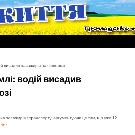
й висадив пасажирів на півдорозі
лі: водій висадив
озі
ив пасажирів з транспорту, аргументуючи це тим, що уже 12
сник