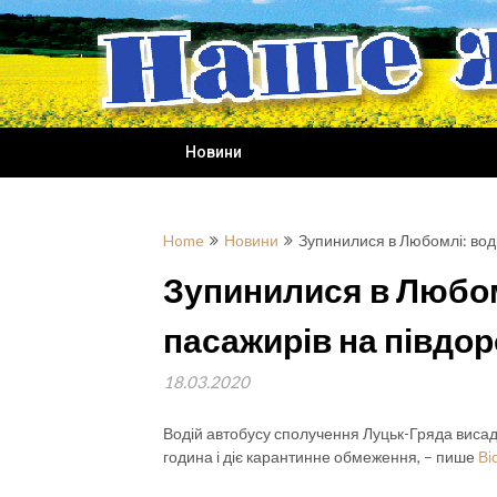
Skip
to
content
Новини
Home
Новини
Зупинилися в Любомлі: воді
Зупинилися в Любом
пасажирів на півдор
18.03.2020
Водій автобусу сполучення Луцьк-Гряда висад
година і діє карантинне обмеження, – пише
Ві