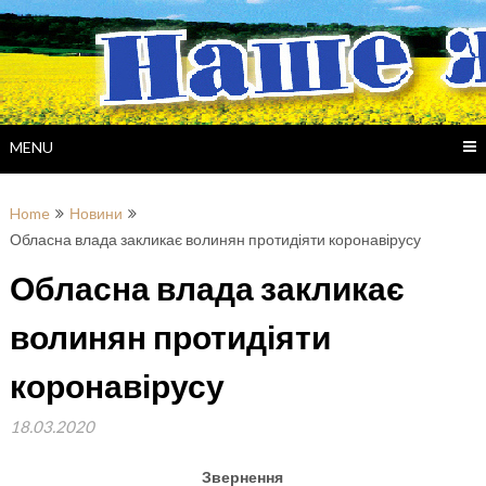
Skip
to
content
MENU
Home
Новини
Обласна влада закликає волинян протидіяти коронавірусу
Обласна влада закликає
волинян протидіяти
коронавірусу
18.03.2020
Звернення