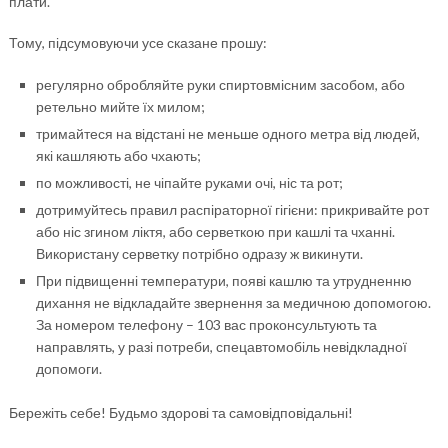
плати.
Тому, підсумовуючи усе сказане прошу:
регулярно обробляйте руки спиртовмісним засобом, або
ретельно мийте їх милом;
тримайтеся на відстані не меньше одного метра від людей,
які кашляють або чхають;
по можливості, не чіпайте руками очі, ніс та рот;
дотримуйтесь правил распіраторної гігієни: прикривайте рот
або ніс згином ліктя, або серветкою при кашлі та чханні.
Використану серветку потрібно одразу ж викинути.
При підвищенні температури, появі кашлю та утрудненню
дихання не відкладайте звернення за медичною допомогою.
За номером телефону – 103 вас проконсультують та
направлять, у разі потреби, спецавтомобіль невідкладної
допомоги.
Бережіть себе! Будьмо здорові та самовідповідальні!