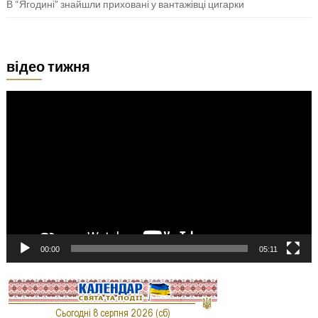
В “Ягодині” знайшли приховані у вантажівці цигарки
відео тижня
Відеопрогравач
00:00
05:11