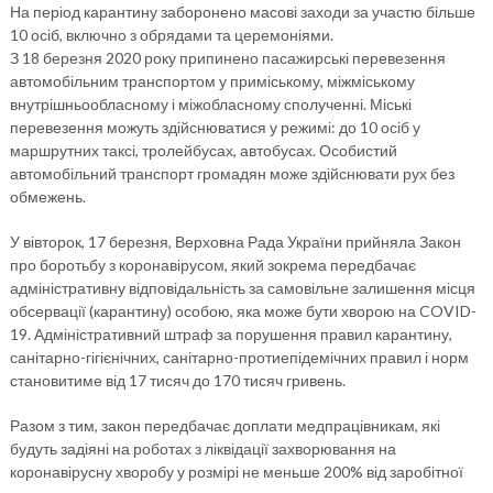
На період карантину заборонено масові заходи за участю більше
10 осіб, включно з обрядами та церемоніями.
З 18 березня 2020 року припинено пасажирські перевезення
автомобільним транспортом у приміському, міжміському
внутрішньообласному і міжобласному сполученні. Міські
перевезення можуть здійснюватися у режимі: до 10 осіб у
маршрутних таксі, тролейбусах, автобусах. Особистий
автомобільний транспорт громадян може здійснювати рух без
обмежень.
У вівторок, 17 березня, Верховна Рада України прийняла Закон
про боротьбу з коронавірусом, який зокрема передбачає
адміністративну відповідальність за самовільне залишення місця
обсервації (карантину) особою, яка може бути хворою на COVID-
19. Адміністративний штраф за порушення правил карантину,
санітарно-гігієнічних, санітарно-протиепідемічних правил і норм
становитиме від 17 тисяч до 170 тисяч гривень.
Разом з тим, закон передбачає доплати медпрацівникам, які
будуть задіяні на роботах з ліквідації захворювання на
коронавірусну хворобу у розмірі не меньше 200% від заробітної