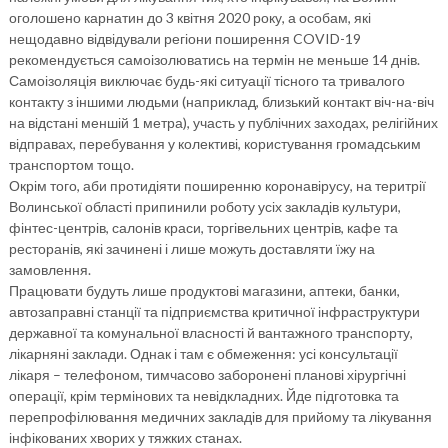
оголошено карнатин до 3 квітня 2020 року, а особам, які
нещодавно відвідували регіони поширення COVID-19
рекомендується самоізолюватись на термін не меньше 14 днів.
Самоізоляція виключає будь-які ситуації тісного та тривалого
контакту з іншими людьми (наприклад, близький контакт віч-на-віч
на відстані меншій 1 метра), участь у публічних заходах, релігійних
відправах, перебування у колективі, користування громадським
транспортом тощо.
Окрім того, аби протидіяти поширенню коронавірусу, на теритрії
Волинської області припинили роботу усіх закладів культури,
фінтес-центрів, салонів краси, торгівельних центрів, кафе та
ресторанів, які зачинені і лише можуть доставляти їжу на
замовлення.
Працювати будуть лише продуктові магазини, аптеки, банки,
автозаправні станції та підприємства критичної інфраструктури
державної та комунальної власності й вантажного транспорту,
лікарняні заклади. Однак і там є обмеження: усі консультації
лікаря – телефоном, тимчасово заборонені планові хірургічні
операції, крім термінових та невідкладних. Йде підготовка та
перепрофілювання медичних закладів для прийому та лікування
інфікованих хворих у тяжких станах.