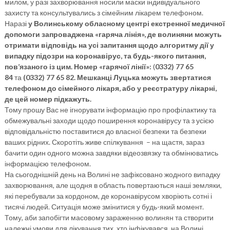
милом, у разі захворювання носили маски індивідуального
захисту та консультувались з сімейним лікарем телефоном.
Наразі
у Волинському обласному центрі екстренної медичної
допомоги запроваджена «гаряча лінія», де волиняни можуть
отримати відповідь на усі запитання щодо алгоритму дії у
випадку підозри на коронавірус, та будь-якого питання,
пов’язаного із цим.
Номер «гарячої лінії»:
(
0332) 77 65
84
та
(0332) 77 65 82. Мешканці Луцька можуть звертатися
телефоном до сімейного лікаря, або у реєстратуру лікарні,
де цей номер підкажуть.
Тому прошу Вас не ігнорувати інформацію про профілактику та
обмежувальні заходи щодо поширення коронавірусу та з усією
відповідальністю поставитися до власної безпеки та безпеки
ваших рідних. Скоротіть живе спілкування – на щастя, зараз
бачити один одного можна завдяки відеозвязку та обмінюватись
інформацією телефоном.
На сьогоднішній день на Волині не зафіксовано жодного випадку
захворювання, але щодня в область повертаються наші земляки,
які перебували за кордоном, де коронавірусом хворіють сотні і
тисячі людей. Ситуація може змінитися у будь-який момент.
Тому, аби запобігти масовому зараженню волинян та створити
належні умови для лікування тих, хто інфікувався, на Волині