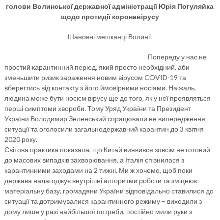
голови Волинської державної адміністрації Юрія Погуляйка
щодо протидії коронавірусу
Шановні мешканці Волині!
Попереду у нас не
простий карантинний період, який просто необхідний, аби
зменьшити ризик зараження новим вірусом COVID-19 та
вберегтись від контакту з його ймовірними носіями. На жаль,
людина може бути носієм вірусу ще до того, як у неї проявляться
перші симптоми хвороби. Тому Уряд України та Президент
України Володимир Зеленський спрацювали не випередження
ситуації та оголосили загальнодержавний карантин до 3 квітня
2020 року.
Світова практика показала, що Китай виявився зовсім не готовий
до масових випадків захворювання, а Італія спізнилася з
карантинними заходами на 2 тижні. Ми ж хочемо, щоб поки
держава налагоджує внутрішні алгоритми роботи та зміцнює
матеріальну базу, громадяни України відповідально ставилися до
ситуації та дотримувалися карантинного режиму – виходили з
дому лише у разі найбільшої потреби, постійно мили руки з