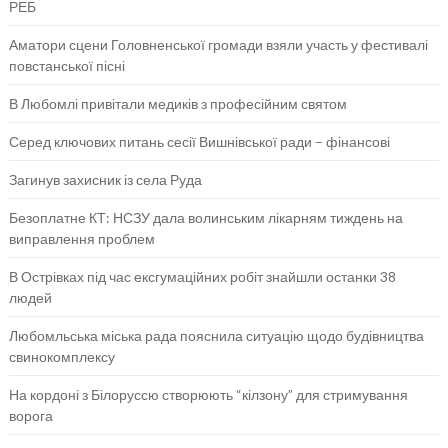
РЕБ
Аматори сцени Головненської громади взяли участь у фестивалі
повстанської пісні
В Любомлі привітали медиків з професійним святом
Серед ключових питань сесії Вишнівської ради – фінансові
Загинув захисник із села Руда
Безоплатне КТ: НСЗУ дала волинським лікарням тиждень на
виправлення проблем
В Острівках під час ексгумаційних робіт знайшли останки 38
людей
Любомльська міська рада пояснила ситуацію щодо будівництва
свинокомплексу
На кордоні з Білоруссю створюють “кілзону” для стримування
ворога