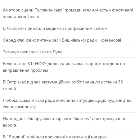
Аматори сцени Головненської громади взяли участь у фестивалі
повстанської пісні
В Любомлі привітали медиків з професійним святом
Серед ключових питань сесії Вишнівської ради – фінансові
Загинув захисник із села Руда
Безоплатне КТ: НСЗУ дала волинським лікарням тиждень на
виправлення проблем
В Острівках під час ексгумаційних робіт знайшли останки 38
людей
Любомльська міська рада пояснила ситуацію щодо будівництва
свинокомплексу
На кордоні з Білоруссю створюють “кілзону” для стримування
ворога
В “Ягодині” знайшли приховані у вантажівці цигарки