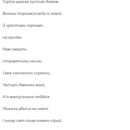
Горіла церква густим димом,
Вогонь торкався неба із землі,
З хрестами чорними
на крилах
Нам смерть
стервятники несли.
І вже заплакали сирітки,
Чотири дівчинки малі,
А їх матусенька-лебідка
Лежала вбита на землі.
І знову світ став темно-сірий,