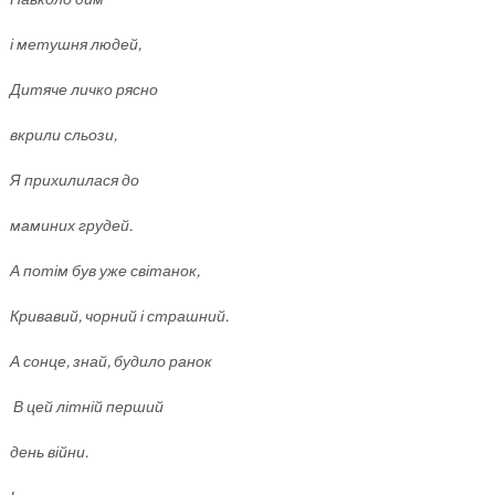
і метушня людей,
Дитяче личко рясно
вкрили сльози,
Я прихилилася до
маминих грудей.
А потім був уже світанок,
Кривавий, чорний і страшний.
А сонце, знай, будило ранок
В цей літній перший
день війни.