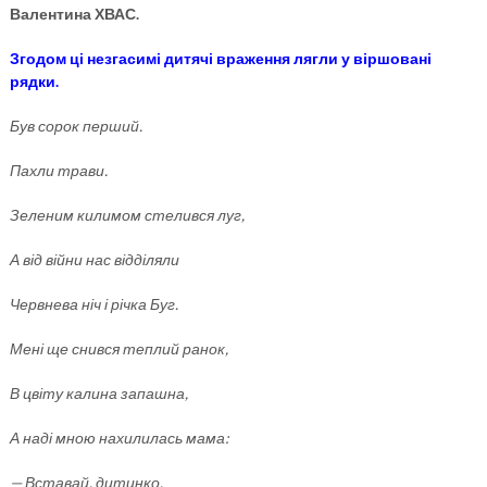
Валентина ХВАС.
Згодом ці незгасимі дитячі враження лягли у віршовані
рядки.
Був сорок перший.
Пахли трави.
Зеленим килимом стелився луг,
А від війни нас відділяли
Червнева ніч і річка Буг.
Мені ще снився теплий ранок,
В цвіту калина запашна,
А наді мною нахилилась мама:
— Вставай, дитинко,