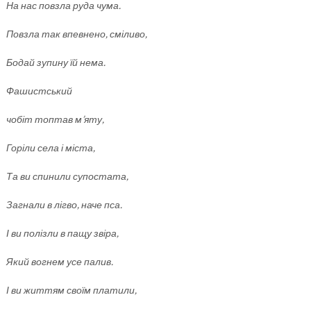
На нас повзла руда чума.
Повзла так впевнено, сміливо,
Бодай зупину їй нема.
Фашистський
чобіт топтав м’яту,
Горіли села і міста,
Та ви спинили супостата,
Загнали в лігво, наче пса.
І ви полізли в пащу звіра,
Який вогнем усе палив.
І ви життям своїм платили,