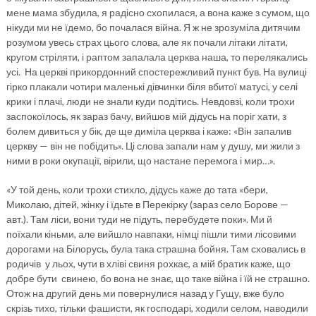
мене мама збудила, я радісно схопилася, а вона каже з сумом, що
нікуди ми не їдемо, бо почалася війна. Я ж не зрозуміла дитячим
розумом увесь страх цього слова, але як почали літаки літати,
кругом стріляти, і раптом запалала церква наша, то перелякались
усі. На церкві прикордонний спостережливий пункт був. На вулиці
гірко плакали чотири маленькі дівчинки біля вбитої матусі, у селі
крики і плачі, люди не знали куди подітись. Невдовзі, коли трохи
заспокоїлось, як зараз бачу, вийшов мій дідусь на поріг хати, з
болем дивиться у бік, де ще диміла церква і каже: «Він запалив
церкву — він не побідить». Ці слова запали нам у душу, ми жили з
ними в роки окупації, вірили, що настане перемога і мир…».
«У той день, коли трохи стихло, дідусь каже до тата «бери,
Миколаю, дітей, жінку і їдьте в Перекірку (зараз село Борове —
авт.). Там ліси, вони туди не підуть, перебудете поки». Ми й
поїхали кіньми, але вийшло навпаки, німці пішли тими лісовими
дорогами на Білорусь, була така страшна бойня. Там сховались в
родичів у льох, чути в хліві свиня рохкає, а мій братик каже, що
добре бути свинею, бо вона не знає, що таке війна і їй не страшно.
Отож на другий день ми повернулися назад у Гущу, вже було
скрізь тихо, тільки фашисти, як господарі, ходили селом, наводили