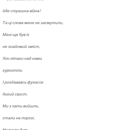
йде страшна війна!
Та ці слова мене не засмутили,
Мені ще був їх
не знайомий зміст,
Хоч літаки над нами
гуркотіли
І роздававсь фугасок
дикий свист.
Ми з хати вийшли,
стали на порозі,
Навколо дим