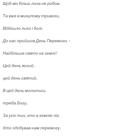
Щоб він більш лиха не робив.
Та вже в минулому тривоги,
Відійшло лихо і болі.
До нас прийшов День Перемоги –
Найбільше свято на землі!
Цей день ясний,
цей день святий,
В цей день молитись
треба Богу,
За усіх тих, хто в землю ліг,
Хто здобував нам перемогу.