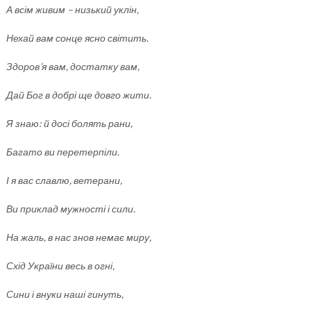
А всім живим – низький уклін,
Нехай вам сонце ясно світить.
Здоров’я вам, достатку вам,
Дай Бог в добрі ще довго жити.
Я знаю: й досі болять рани,
Багато ви перетерпіли.
І я вас славлю, ветерани,
Ви приклад мужності і сили.
На жаль, в нас знов немає миру,
Схід України весь в огні,
Сини і внуки наші гинуть,