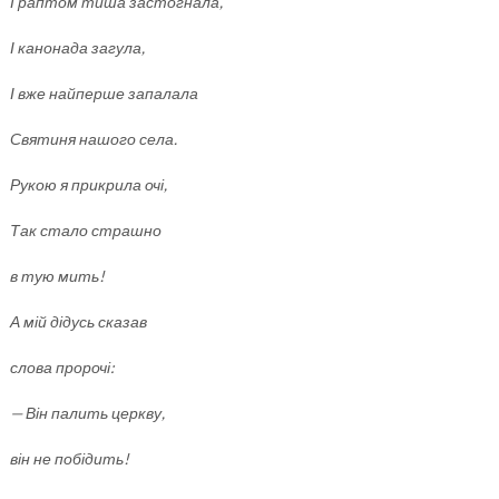
І раптом тиша застогнала,
І канонада загула,
І вже найперше запалала
Святиня нашого села.
Рукою я прикрила очі,
Так стало страшно
в тую мить!
А мій дідусь сказав
слова пророчі:
— Він палить церкву,
він не побідить!