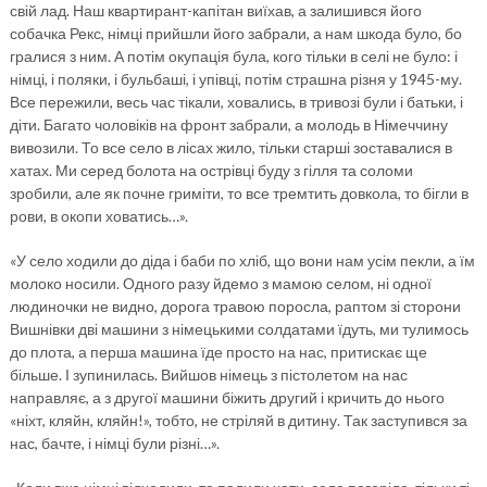
свій лад. Наш квартирант-капітан виїхав, а залишився його
собачка Рекс, німці прийшли його забрали, а нам шкода було, бо
гралися з ним. А потім окупація була, кого тільки в селі не було: і
німці, і поляки, і бульбаші, і упівці, потім страшна різня у 1945-му.
Все пережили, весь час тікали, ховались, в тривозі були і батьки, і
діти. Багато чоловіків на фронт забрали, а молодь в Німеччину
вивозили. То все село в лісах жило, тільки старші зоставалися в
хатах. Ми серед болота на острівці буду з гілля та соломи
зробили, але як почне гриміти, то все тремтить довкола, то бігли в
рови, в окопи ховатись…».
«У село ходили до діда і баби по хліб, що вони нам усім пекли, а їм
молоко носили. Одного разу йдемо з мамою селом, ні одної
людиночки не видно, дорога травою поросла, раптом зі сторони
Вишнівки дві машини з німецькими солдатами їдуть, ми тулимось
до плота, а перша машина їде просто на нас, притискає ще
більше. І зупинилась. Вийшов німець з пістолетом на нас
направляє, а з другої машини біжить другий і кричить до нього
«ніхт, кляйн, кляйн!», тобто, не стріляй в дитину. Так заступився за
нас, бачте, і німці були різні…».