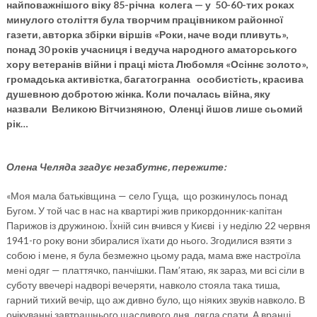
найповажнішого віку 85-річна колега — у 50-60-тих роках
минулого століття була творчим працівником районної
газети, авторка збірки віршів «Роки, наче води пливуть»,
понад 30 років учасниця і ведуча народного аматорського
хору ветеранів війни і праці міста Любомля «Осіннє золото»,
громадська активістка, багатогранна особистість, красива
душевною добротою жінка. Коли почалась війна, яку
назвали Великою Вітчизняною, Оленці йшов лише сьомий
рік…
Олена Челяда згадує незабутнє, пережите:
«Моя мала батьківщина — село Гуща, що розкинулось понад
Бугом. У той час в нас на квартирі жив прикордонник-капітан
Парижов із дружиною. Їхній син вчився у Києві і у неділю 22 червня
1941-го року вони збиралися їхати до нього. Згодилися взяти з
собою і мене, я була безмежно цьому рада, мама вже настроїла
мені одяг — платтячко, панчішки. Пам’ятаю, як зараз, ми всі сіли в
суботу ввечері надворі вечеряти, навколо стояла така тиша,
гарний тихий вечір, що аж дивно було, що ніяких звуків навколо. В
очікуванні завтрашнього щасливого дня, лягла спати. А вранці