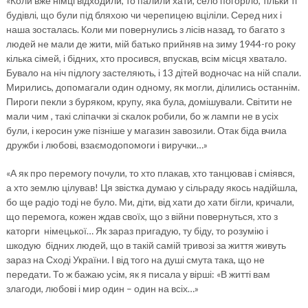
«Коли вже німці відходили, то палили хати, село погоріло, тільки ті
будівлі, що були під бляхою чи черепицею вціліли. Серед них і
наша зосталась. Коли ми повернулись з лісів назад, то багато з
людей не мали де жити, мій батько прийняв на зиму 1944-го року
кілька сімей, і бідних, хто просився, впускав, всім місця хватало.
Бувало на ніч підлогу застеляють, і 13 дітей водночас на ній спали.
Мирились, допомагали один одному, як могли, ділились останнім.
Пироги пекли з буряком, крупу, яка була, домішували. Світити не
мали чим , такі сліпачки зі скалок робили, бо ж лампи не в усіх
були, і керосин уже пізніше у магазин завозили. Отак біда вчила
дружби і любові, взаємодопомоги і виручки…»
«А як про перемогу почули, то хто плакав, хто танцював і сміявся,
а хто землю цілував! Ця звістка думаю у сільраду якось надійшла,
бо ще радіо тоді не було. Ми, діти, від хати до хати бігли, кричали,
що перемога, кожен ждав своїх, що з війни повернуться, хто з
каторги німецької… Як зараз пригадую, ту біду, то розумію і
шкодую бідних людей, що в такій самій тривозі за життя живуть
зараз на Сході України. І від того на душі смута така, що не
передати. То ж бажаю усім, як я писала у вірші: «В житті вам
злагоди, любові і мир один – один на всіх…»