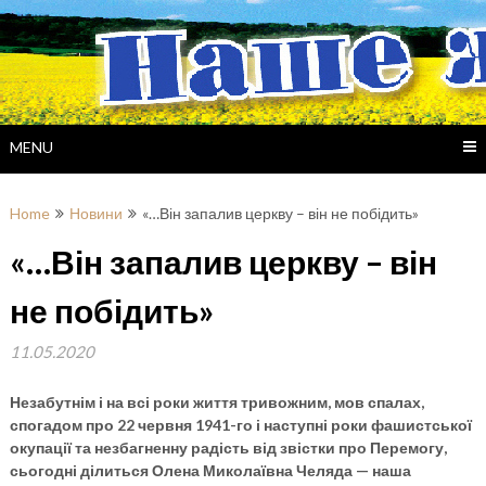
Skip
to
content
MENU
Home
Новини
«…Він запалив церкву – він не побідить»
«…Він запалив церкву – він
не побідить»
11.05.2020
Незабутнім і на всі роки життя тривожним, мов спалах,
спогадом про 22 червня 1941-го і наступні роки фашистської
окупації та незбагненну радість від звістки про Перемогу,
сьогодні ділиться Олена Миколаївна Челяда — наша