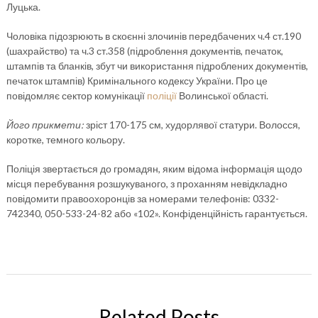
Луцька.
Чоловіка підозрюють в скоєнні злочинів передбачених ч.4 ст.190
(шахрайство) та ч.3 ст.358 (підроблення документів, печаток,
штампів та бланків, збут чи використання підроблених документів,
печаток штампів) Кримінального кодексу України. Про це
повідомляє сектор комунікації
поліції
Волинської області.
Його прикмети:
зріст 170-175 см, худорлявої статури. Волосся,
коротке, темного кольору.
Поліція звертається до громадян, яким відома інформація щодо
місця перебування розшукуваного, з проханням невідкладно
повідомити правоохоронців за номерами телефонів: 0332-
742340, 050-533-24-82 або «102». Конфіденційність гарантується.
Related Posts