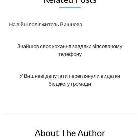
На війні поліг житель Вишнева
Знайшов своє кохання завдяки зіпсованому
телефону
У Вишневі депутати переглянули видатки
бюджету громади
About The Author