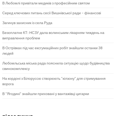
В Любомлі привітали медиків з професійним святом
Серед ключових питань сесії Вишнівської ради – фінансові
Загинув захисник із села Руда
Безоплатне КТ: НСЗУ дала волинським лікарням тиждень на
виправлення проблем
В Острівках під час ексгумаційних робіт знайшли останки 38
людей
Любомльська міська рада пояснила ситуацію щодо будівництва
свинокомплексу
На кордоні з Білоруссю створюють “кілзону” для стримування
ворога
В “Ягодині” знайшли приховані у вантажівці цигарки