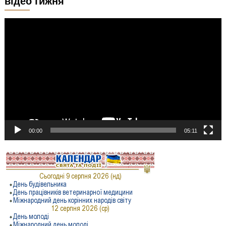
відео тижня
Відеопрогравач
00:00
05:11