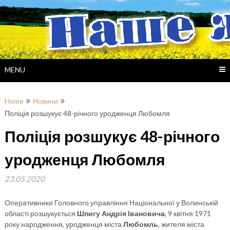
Skip
to
content
MENU
Home
Новини
Поліція розшукує 48-річного уродженця Любомля
Поліція розшукує 48-річного
уродженця Любомля
23.05.2020
Оперативники Головного управління Національної у Волинській
області розшукується
Шпигу Андрія Івановича
, 9 квітня 1971
року народження, уродженця міста
Любомль
, жителя міста