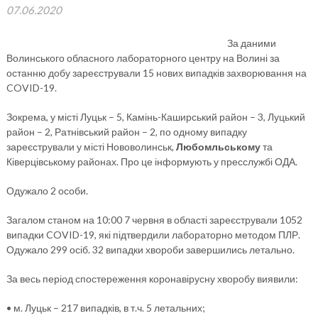
07.06.2020
За даними
Волинського обласного лабораторного центру на Волині за
останню добу зареєстрували 15 нових випадків захворювання на
COVID-19.
Зокрема, у місті Луцьк – 5, Камінь-Каширський район – 3, Луцький
район – 2, Ратнівський район – 2, по одному випадку
зареєстрували у місті Нововолинськ,
Любомльському
та
Ківерцівському районах. Про це інформують у пресслужбі ОДА.
Одужало 2 особи.
Загалом станом на 10:00 7 червня в області зареєстрували 1052
випадки COVID-19, які підтвердили лабораторно методом ПЛР.
Одужало 299 осіб. 32 випадки хвороби завершились летально.
За весь період спостереження коронавірусну хворобу виявили:
• м. Луцьк – 217 випадків, в т.ч. 5 летальних;