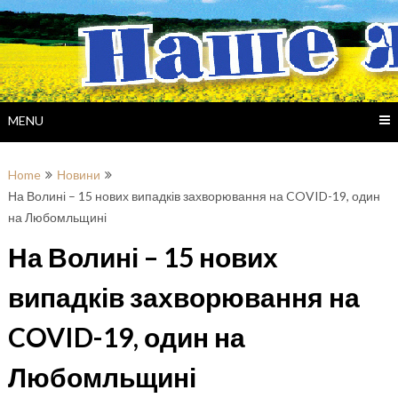
Skip
to
content
MENU
Home
Новини
На Волині – 15 нових випадків захворювання на COVID-19, один
на Любомльщині
На Волині – 15 нових
випадків захворювання на
COVID-19, один на
Любомльщині