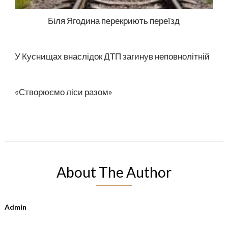
Біля Ягодина перекриють переїзд
У Куснищах внаслідок ДТП загинув неповнолітній
«Створюємо ліси разом»
About The Author
Admin