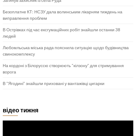
Загинув захисник із села Руда
Безоплатне КТ: НСЗУ дала волинським лікарням тиждень на
виправлення проблем
В Острівках під час ексгумаційних робіт знайшли останки 38
людей
Любомльська міська рада пояснила ситуацію щодо будівництва
свинокомплексу
На кордоні з Білоруссю створюють “кілзону” для стримування
ворога
В “Ягодині” знайшли приховані у вантажівці цигарки
відео тижня
Відеопрогравач