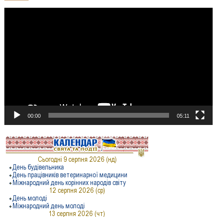
Відеопрогравач
00:00
05:11