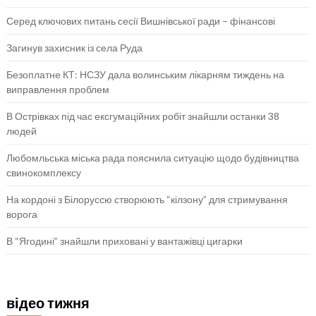
Серед ключових питань сесії Вишнівської ради – фінансові
Загинув захисник із села Руда
Безоплатне КТ: НСЗУ дала волинським лікарням тиждень на
виправлення проблем
В Острівках під час ексгумаційних робіт знайшли останки 38
людей
Любомльська міська рада пояснила ситуацію щодо будівництва
свинокомплексу
На кордоні з Білоруссю створюють “кілзону” для стримування
ворога
В “Ягодині” знайшли приховані у вантажівці цигарки
відео тижня