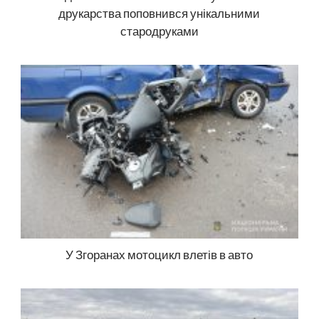
друкарства поповнився унікальними
стародруками
У Згоранах мотоцикл влетів в авто