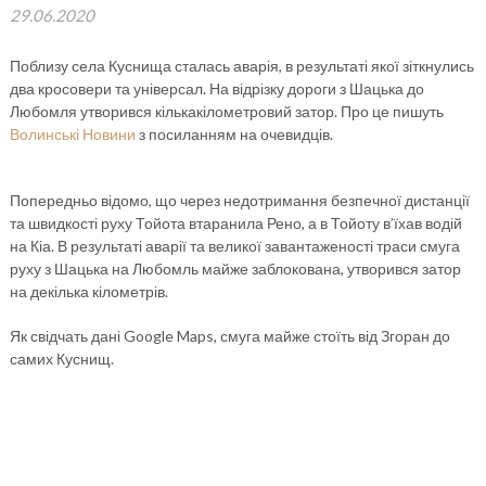
29.06.2020
Поблизу села Куснища сталась аварія, в результаті якої зіткнулись
два кросовери та універсал. На відрізку дороги з Шацька до
Любомля утворився кількакілометровий затор. Про це пишуть
Волинські Новини
з посиланням на очевидців.
Попередньо відомо, що через недотримання безпечної дистанції
та швидкості руху Тойота втаранила Рено, а в Тойоту в’їхав водій
на Кіа. В результаті аварії та великої завантаженості траси смуга
руху з Шацька на Любомль майже заблокована, утворився затор
на декілька кілометрів.
Як свідчать дані Google Maps, смуга майже стоїть від Згоран до
самих Куснищ.