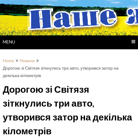
Skip
to
content
MENU
Home
Новини
Дорогою зі Світязя зіткнулись три авто, утворився затор на
декілька кілометрів
Дорогою зі Світязя
зіткнулись три авто,
утворився затор на декілька
кілометрів