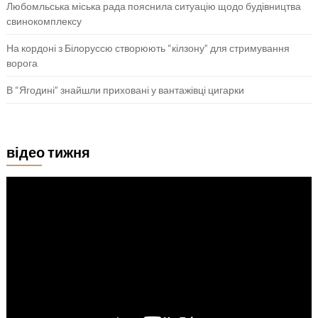
Любомльська міська рада пояснила ситуацію щодо будівництва
свинокомплексу
На кордоні з Білоруссю створюють “кілзону” для стримування
ворога
В “Ягодині” знайшли приховані у вантажівці цигарки
відео тижня
Відеопрогравач