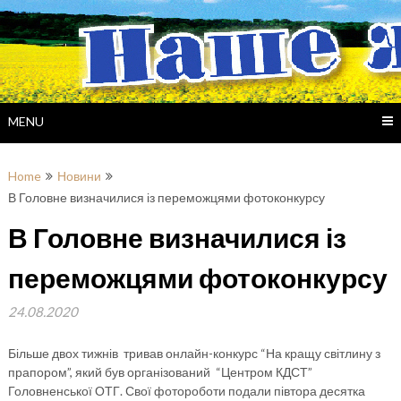
Skip
to
content
MENU
Home
Новини
В Головне визначилися із переможцями фотоконкурсу
В Головне визначилися із
переможцями фотоконкурсу
24.08.2020
Більше двох тижнів тривав онлайн-конкурс “На кращу світлину з
прапором”, який був організований “Центром КДСТ”
Головненської ОТГ. Свої фотороботи подали півтора десятка