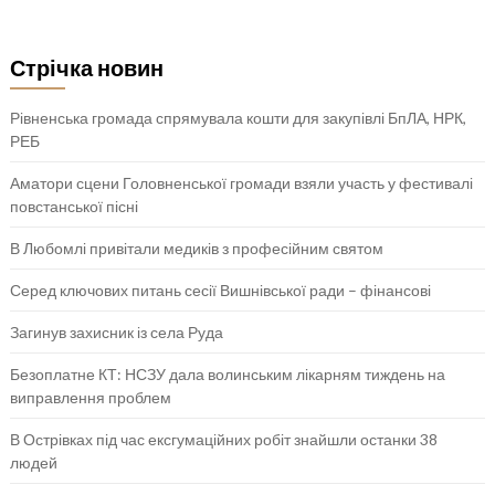
Стрічка новин
Рівненська громада спрямувала кошти для закупівлі БпЛА, НРК,
РЕБ
Аматори сцени Головненської громади взяли участь у фестивалі
повстанської пісні
В Любомлі привітали медиків з професійним святом
Серед ключових питань сесії Вишнівської ради – фінансові
Загинув захисник із села Руда
Безоплатне КТ: НСЗУ дала волинським лікарням тиждень на
виправлення проблем
В Острівках під час ексгумаційних робіт знайшли останки 38
людей