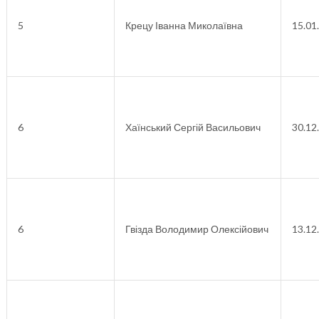
5
Крецу Іванна Миколаївна
15.01
6
Хаїнський Сергій Васильович
30.12
6
Гвізда Володимир Олексійович
13.12