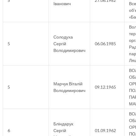
5
27.06.1982
Іванович
Все
об’
«Ба
Вол
тер
Солодуха
орг
5
Сергій
06.06.1985
Рад
Володимирович
пар
Ля
ВО
ОБ
Марчук Віталій
ОР
5
09.12.1965
Володимирович
ПО
ПАР
МА
ВО
ОБ
Бліндарук
ОР
6
Сергій
01.09.1962
ПО