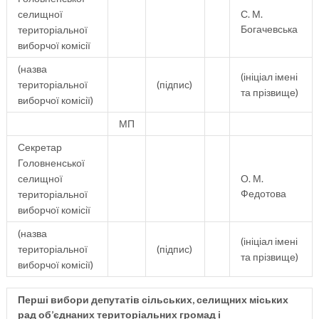
селищної
С. М.
Богачевська
територіальної
виборчої комісії
(назва
(ініціал імені
територіальної
(підпис)
та прізвище)
виборчої комісії)
МП
Секретар
Головненської
селищної
О. М.
Федотова
територіальної
виборчої комісії
(назва
(ініціал імені
територіальної
(підпис)
та прізвище)
виборчої комісії)
Перші вибори депутатів сільських, селищних міських
рад об’єднаних територіальних громад і