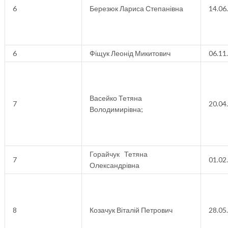
6
Березюк Лариса Степанівна
14.06
6
Фіщук Леонід Микитович
06.11
Васейко Тетяна
7
20.04
Володимирівна;
Горайчук Тетяна
7
01.02
Олександрівна
8
Козачук Віталій Петрович
28.05