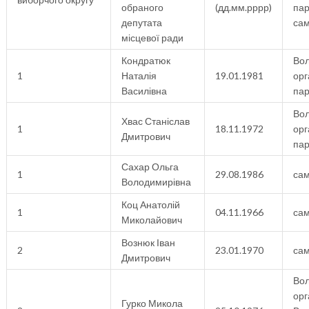
обраного
(дд.мм.рррр)
пар
депутата
сам
місцевої ради
Кондратюк
Вол
1
Наталія
19.01.1981
орг
Василівна
пар
Вол
Хвас Станіслав
1
18.11.1972
орг
Дмитрович
пар
Сахар Ольга
1
29.08.1986
са
Володимирівна
Коц Анатолій
1
04.11.1966
са
Миколайович
Вознюк Іван
2
23.01.1970
са
Дмитрович
Вол
орг
Гурко Микола