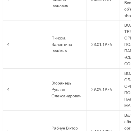
Все
Іванович
об’
«Ба
ВО
ТЕ
Пичоха
ОР
4
Валентина
28.01.1976
ПО
Іванівна
ПАР
«Є
СО
ВО
ОБ
Згоранець
ОР
4
Руслан
29.09.1976
ПО
Олександрович
ПАР
МА
Вол
об
Рябчун Віктор
орг