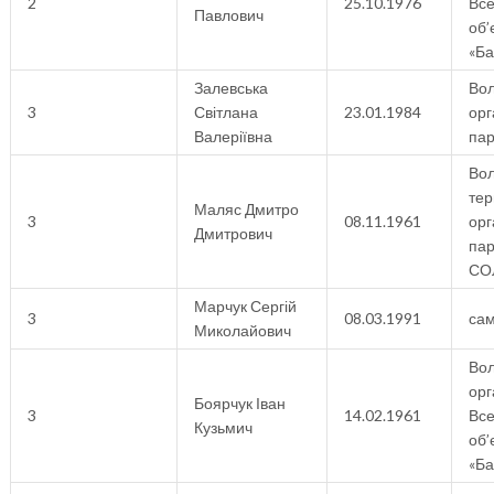
2
25.10.1976
Все
Павлович
об’
«Ба
Залевська
Вол
3
Світлана
23.01.1984
орг
Валеріївна
пар
Вол
тер
Маляс Дмитро
3
08.11.1961
орг
Дмитрович
па
СО
Марчук Сергій
3
08.03.1991
са
Миколайович
Вол
орг
Боярчук Іван
3
14.02.1961
Все
Кузьмич
об’
«Ба