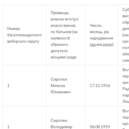
Суб
Прізвище,
вис
власне ім’я (усі
обр
власні імена),
Число,
Номер
деп
по батькові (за
місяць, рік
багатомандатного
(на
наявності)
народження
виборчого округу
орг
обраного
(дд.мм.рррр)
пол
депутата
аб
місцевої ради
сам
Вол
тер
Сиротюк
орг
1
Микола
17.12.1956
Рад
Юхимович
пар
Ля
Вол
тер
Сиротюк
орг
1
Володимир
06.08.1959