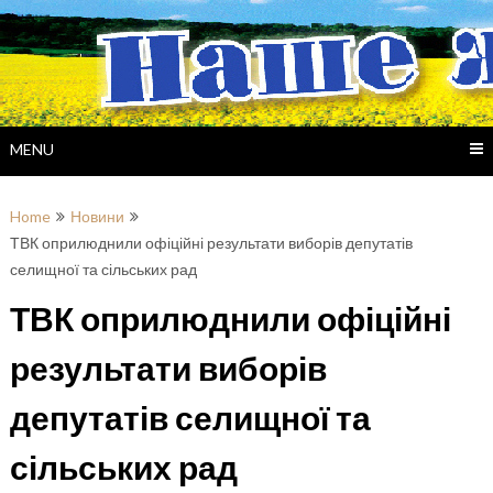
Skip
to
content
MENU
Home
Новини
ТВК оприлюднили офіційні результати виборів депутатів
селищної та сільських рад
ТВК оприлюднили офіційні
результати виборів
депутатів селищної та
сільських рад