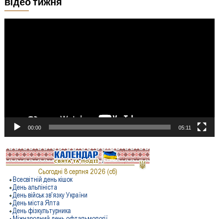
відео тижня
Відеопрогравач
00:00
05:11