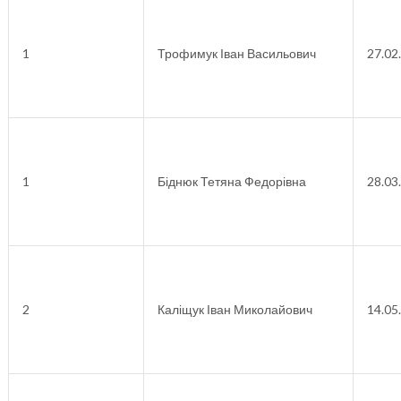
1
Трофимук Іван Васильович
27.02
1
Біднюк Тетяна Федорівна
28.03
2
Каліщук Іван Миколайович
14.05