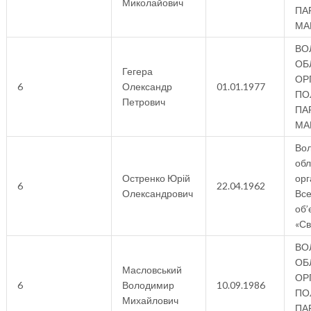
Миколайович
ПАР
МА
ВО
ОБ
Гегера
ОР
6
Олександр
01.01.1977
ПО
Петрович
ПАР
МА
Вол
об
Остренко Юрій
орг
6
22.04.1962
Олександрович
Все
об’
«Св
ВО
ОБ
Масловський
ОР
6
Володимир
10.09.1986
ПО
Михайлович
ПАР