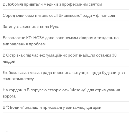
В Любомлі привітали медиків з професійним святом
Серед ключових питань сесії Вишнівської ради – фінансові
Загинув захисник із села Руда
Безоплатне КТ: НСЗУ дала волинським лікарням тиждень на
виправлення проблем
В Острівках під час ексгумаційних робіт знайшли останки 38
людей
Любомльська міська рада пояснила ситуацію щодо будівництва
свинокомплексу
На кордоні з Білоруссю створюють “кілзону” для стримування
ворога
В “Ягодині” знайшли приховані у вантажівці цигарки