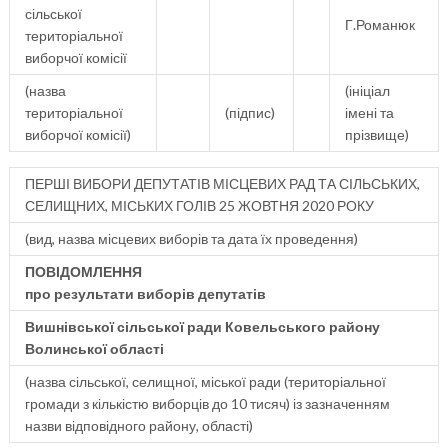
сільської
Г.Романюк
територіальної
виборчої комісії
(назва
(ініціал
територіальної
(підпис)
імені та
виборчої комісії)
прізвище)
ПЕРШІ ВИБОРИ ДЕПУТАТІВ МІСЦЕВИХ РАД ТА СІЛЬСЬКИХ,
СЕЛИЩНИХ, МІСЬКИХ ГОЛІВ 25 ЖОВТНЯ 2020 РОКУ
(вид, назва місцевих виборів та дата їх проведення)
ПОВІДОМЛЕННЯ
про результати виборів депутатів
Вишнівської сільської ради Ковельського району
Волинської області
(назва сільської, селищної, міської ради (територіальної
громади з кількістю виборців до 10 тисяч) із зазначенням
назви відповідного району, області)