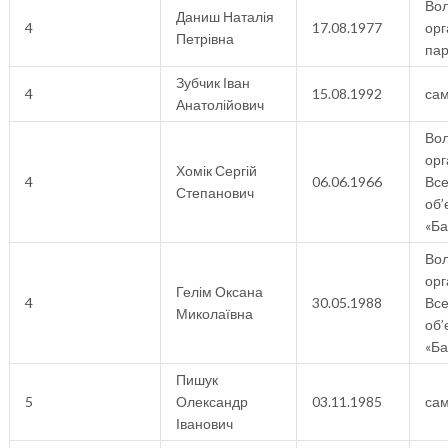
Вол
Даниш Наталія
4
17.08.1977
орг
Петрівна
пар
Зубчик Іван
4
15.08.1992
са
Анатолійович
Вол
орг
Хомік Сергій
4
06.06.1966
Все
Степанович
об’
«Ба
Вол
орг
Гелім Оксана
4
30.05.1988
Все
Миколаївна
об’
«Ба
Пишук
5
Олександр
03.11.1985
са
Іванович