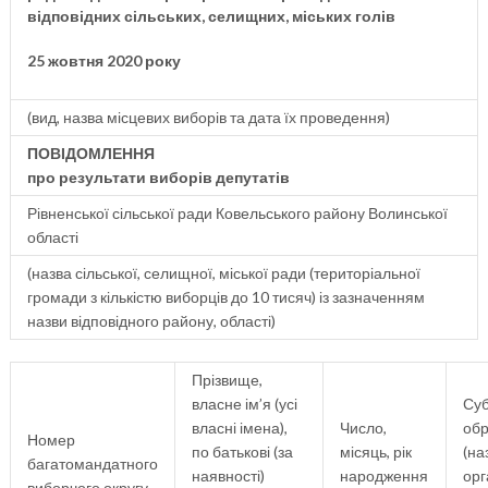
відповідних сільських, селищних, міських голів
25 жовтня 2020 року
(вид, назва місцевих виборів та дата їх проведення)
ПОВІДОМЛЕННЯ
про результати виборів депутатів
Рівненської сільської ради Ковельського району Волинської
області
(назва сільської, селищної, міської ради (територіальної
громади з кількістю виборців до 10 тисяч) із зазначенням
назви відповідного району, області)
Прізвище,
власне ім’я (усі
Суб
власні імена),
Число,
обр
Номер
по батькові (за
місяць, рік
(на
багатомандатного
наявності)
народження
орг
виборчого округу