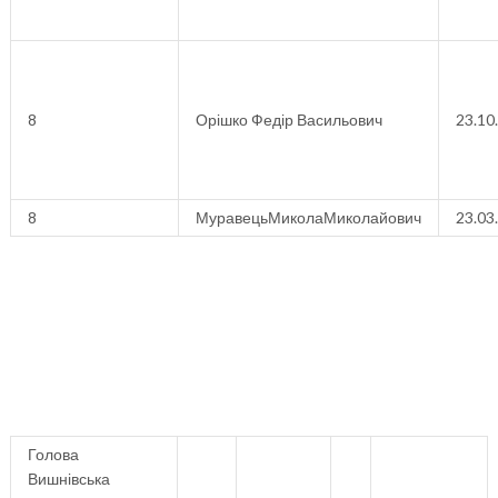
8
Орішко Федір Васильович
23.10
8
МуравецьМиколаМиколайович
23.03
Голова
Вишнівська