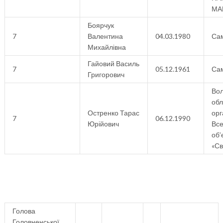
МА
Боярчук
7
Валентина
04.03.1980
Са
Михайлівна
Гайовий Василь
7
05.12.1961
Са
Григорович
Вол
об
Остренко Тарас
орг
7
06.12.1990
Юрійович
Все
об’
«Св
Голова
Головненської