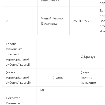
Миколаївна
пар
Вол
орг
Чиший Тетяна
7
25.01.1972
Все
Василівна
об’
«Ба
Голова
Рівненської
сільської
О.Крижук
територіальної
виборчої комісії
(назва
(ініціал
територіальної
(підпис)
імені та
виборчої комісії)
прізвище)
МП
Секретар
Рівненської