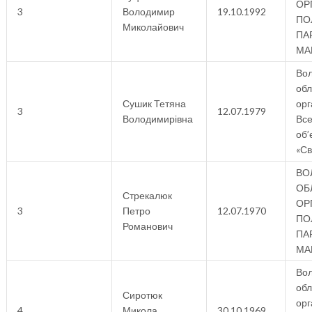
ОР
3
Володимир
19.10.1992
ПО
Миколайович
ПАР
МА
Вол
об
Сушик Тетяна
орг
3
12.07.1979
Володимирівна
Все
об’
«Св
ВО
ОБ
Стрекалюк
ОР
3
Петро
12.07.1970
ПО
Романович
ПАР
МА
Вол
об
Сиротюк
орг
4
Микола
30.10.1969