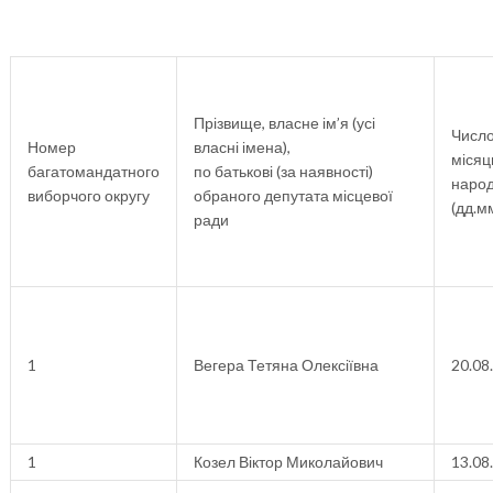
Прізвище, власне ім’я (усі
Число
Номер
власні імена),
місяць
багатомандатного
по батькові (за наявності)
наро
виборчого округу
обраного депутата місцевої
(дд.м
ради
1
Вегера Тетяна Олексіївна
20.08
1
Козел Віктор Миколайович
13.08