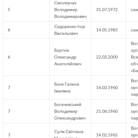
Смолярчук
5
Володимир
31.07.1972
са
Володимирович
Сидоренко Ігор
6
14.05.1983
са
Васильович
Вол
Бортнік
орг
6
Олександр
22.03.2000
Все
Анатолійович
об’
«Ба
Вол
Бонк Галина
7
16.03.1960
орг
Іванівна
пар
Богачевський
Вол
7
Володимир
21.06.1960
орг
Олександрович
пар
Вол
Сулік Світлана
7
14.02.1965
орг