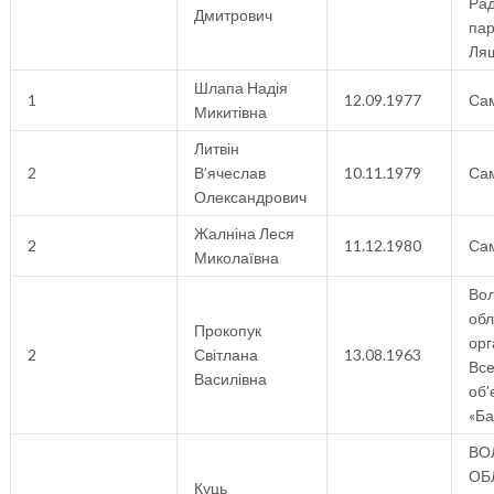
Рад
Дмитрович
пар
Ля
Шлапа Надія
1
12.09.1977
Са
Микитівна
Литвін
2
В’ячеслав
10.11.1979
Са
Олександрович
Жалніна Леся
2
11.12.1980
Са
Миколаївна
Вол
об
Прокопук
орг
2
Світлана
13.08.1963
Все
Василівна
об’
«Ба
ВО
ОБ
Куць