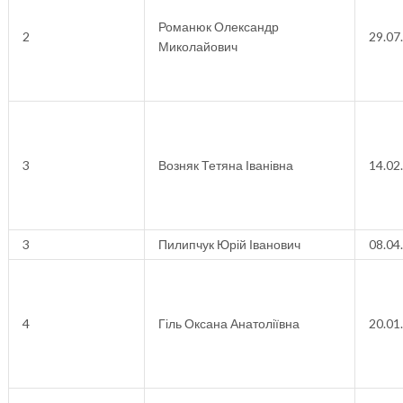
Романюк Олександр
2
29.07
Миколайович
3
Возняк Тетяна Іванівна
14.02
3
Пилипчук Юрій Іванович
08.04
4
Гіль Оксана Анатоліївна
20.01