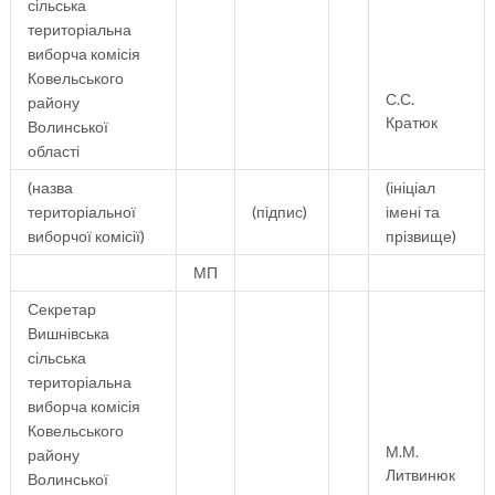
сільська
територіальна
виборча комісія
Ковельського
С.С.
району
Кратюк
Волинської
області
(назва
(ініціал
територіальної
(підпис)
імені та
виборчої комісії)
прізвище)
МП
Секретар
Вишнівська
сільська
територіальна
виборча комісія
Ковельського
М.М.
району
Литвинюк
Волинської