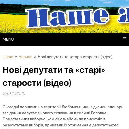
Skip
to
content
MENU
Home
Новини
Нові депутати та «старі» старости (відео)
Нові депутати та «старі»
старости (відео)
26.11.2020
Сьогодні першими на території Любомльщини відкрили пленарні
засідання депутатів нового скликання в селищі Головне.
Представники виборчої комісії ознайомили присутніх із
результатами виборів, привітали із отриманням депутатського