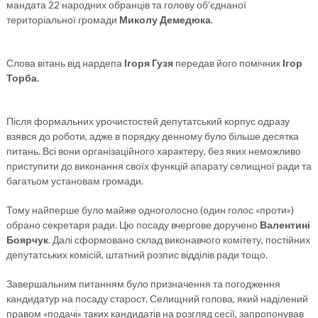
мандата 22 народних обранців та голову об’єднаної
територіальної громади
Миколу Демедюка
.
Слова вітань від нардепа
Ігоря Гузя
передав його помічник
Ігор
Торба
.
Після формальних урочистостей депутатський корпус одразу
взявся до роботи, адже в порядку денному було більше десятка
питань. Всі вони організаційного характеру, без яких неможливо
приступити до виконання своїх функцій апарату селищної ради та
багатьом установам громади.
Тому найперше було майже одноголосно (один голос «проти»)
обрано секретаря ради. Цю посаду вчергове доручено
Валентині
Боярчук
. Далі сформовано склад виконавчого комітету, постійних
депутатських комісій, штатний розпис відділів ради тощо.
Завершальним питанням було призначення та погодження
кандидатур на посаду старост. Селищний голова, який наділений
правом «подачі» таких кандидатів на розгляд сесії, запропонував