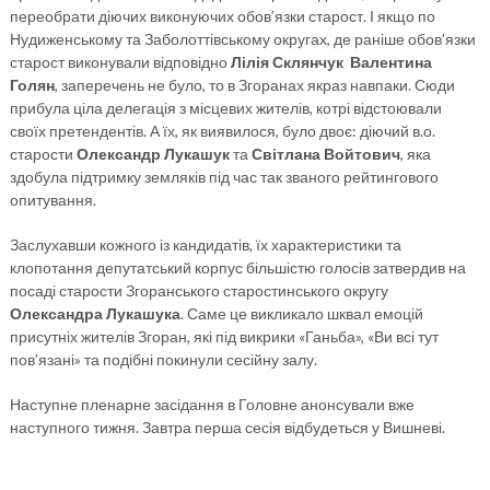
переобрати діючих виконуючих обов’язки старост. І якщо по
Нудиженському та Заболоттівському округах, де раніше обов’язки
старост виконували відповідно
Лілія Склянчук
Валентина
Голян
, заперечень не було, то в Згоранах якраз навпаки. Сюди
прибула ціла делегація з місцевих жителів, котрі відстоювали
своїх претендентів. А їх, як виявилося, було двоє: діючий в.о.
старости
Олександр Лукашук
та
Світлана Войтович
, яка
здобула підтримку земляків під час так званого рейтингового
опитування.
Заслухавши кожного із кандидатів, їх характеристики та
клопотання депутатський корпус більшістю голосів затвердив на
посаді старости Згоранського старостинського округу
Олександра Лукашука
. Саме це викликало шквал емоцій
присутніх жителів Згоран, які під викрики «Ганьба», «Ви всі тут
пов’язані» та подібні покинули сесійну залу.
Наступне пленарне засідання в Головне анонсували вже
наступного тижня. Завтра перша сесія відбудеться у Вишневі.