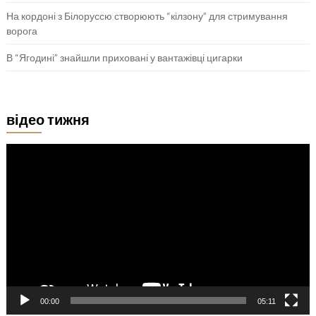
На кордоні з Білоруссю створюють “кілзону” для стримування
ворога
В “Ягодині” знайшли приховані у вантажівці цигарки
відео тижня
Відеопрогравач
00:00
05:11