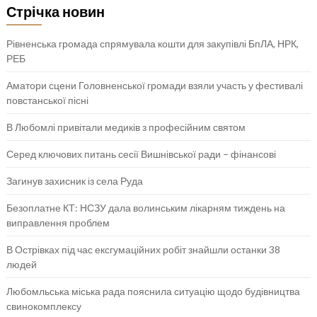
Стрічка новин
Рівненська громада спрямувала кошти для закупівлі БпЛА, НРК,
РЕБ
Аматори сцени Головненської громади взяли участь у фестивалі
повстанської пісні
В Любомлі привітали медиків з професійним святом
Серед ключових питань сесії Вишнівської ради – фінансові
Загинув захисник із села Руда
Безоплатне КТ: НСЗУ дала волинським лікарням тиждень на
виправлення проблем
В Острівках під час ексгумаційних робіт знайшли останки 38
людей
Любомльська міська рада пояснила ситуацію щодо будівництва
свинокомплексу