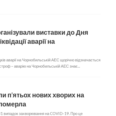
рганізували виставки до Дня
відації аварії на
дків аварії на Чорнобильській АЕС щорічно відзначається
астроф – аварію на Чорнобильській АЕС знає...
 п’ятьох нових хворих на
 померла
81 випадок захворювання на COVID-19. Про це