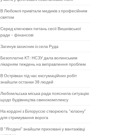
В Любомлі привітали медиків з професійним
святом
Серед ключових питань сесії Вишнівської
ради – фінансові
Загинув захисник із села Руда
Безоплатне КТ: НСЗУ дала волинським
лікарням тиждень на виправлення проблем
В Острівках під час ексгумаційних робіт
знайшли останки 38 людей
Любомльська міська рада пояснила ситуацію
щодо будівництва свинокомплексу
На кордоні з Білоруссю створюють “кілзону”
для стримування ворога
В “Ягодині” знайшли приховані у вантажівці