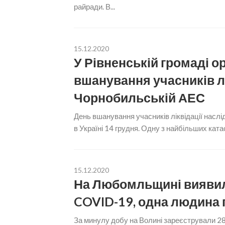
райради. В...
15.12.2020
У Рівненській громаді о
вшанування учасників лік
Чорнобильській АЕС
День вшанування учасників ліквідації наслі
в Україні 14 грудня. Одну з найбільших кат
15.12.2020
На Любомльщині виявили
COVID-19, одна людина
За минулу добу на Волині зареєстрували 2