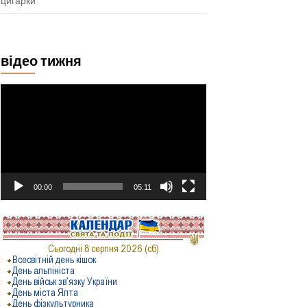
цигарки
відео тижня
Відеопрогравач
00:00
05:11