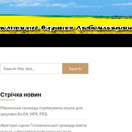
Стрічка новин
Рівненська громада спрямувала кошти для
закупівлі БпЛА, НРК, РЕБ
Аматори сцени Головненської громади взяли
участь у фестивалі повстанської пісні