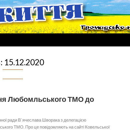
:
15.12.2020
ня Любомльського ТМО до
нної ради В`ячеслава Шворака з делегацією
ьського ТМО. Про це повідомляють на сайті Ковельської