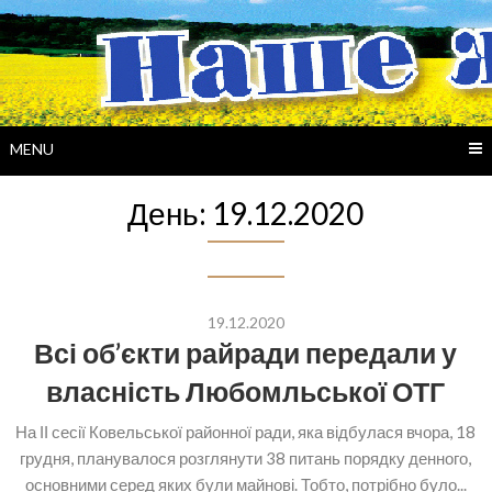
Skip
to
content
MENU
День:
19.12.2020
19.12.2020
Всі об’єкти райради передали у
власність Любомльської ОТГ
На ІІ сесії Ковельської районної ради, яка відбулася вчора, 18
грудня, планувалося розглянути 38 питань порядку денного,
основними серед яких були майнові. Тобто, потрібно було...