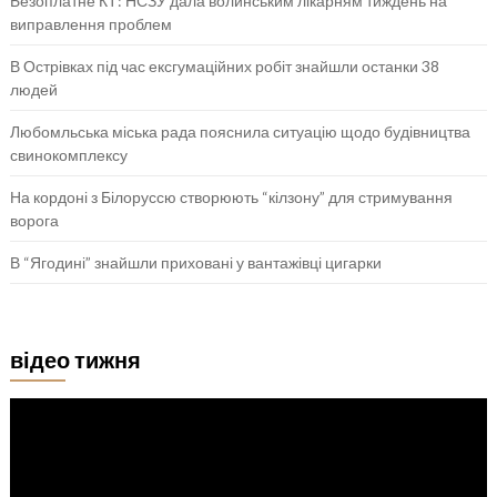
Безоплатне КТ: НСЗУ дала волинським лікарням тиждень на
виправлення проблем
В Острівках під час ексгумаційних робіт знайшли останки 38
людей
Любомльська міська рада пояснила ситуацію щодо будівництва
свинокомплексу
На кордоні з Білоруссю створюють “кілзону” для стримування
ворога
В “Ягодині” знайшли приховані у вантажівці цигарки
відео тижня
Відеопрогравач