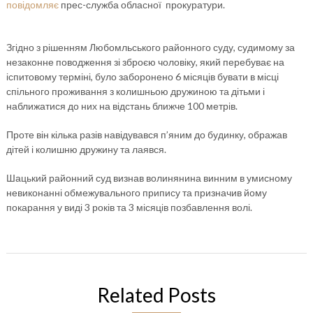
повідомляє
прес-служба обласної прокуратури.
Згідно з рішенням Любомльського районного суду, судимому за
незаконне поводження зі зброєю чоловіку, який перебуває на
іспитовому терміні, було заборонено 6 місяців бувати в місці
спільного проживання з колишньою дружиною та дітьми і
наближатися до них на відстань ближче 100 метрів.
Проте він кілька разів навідувався п’яним до будинку, ображав
дітей і колишню дружину та лаявся.
Шацький районний суд визнав волинянина винним в умисному
невиконанні обмежувального припису та призначив йому
покарання у виді 3 років та 3 місяців позбавлення волі.
Related Posts