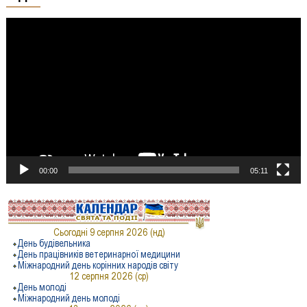
Відеопрогравач
00:00
05:11