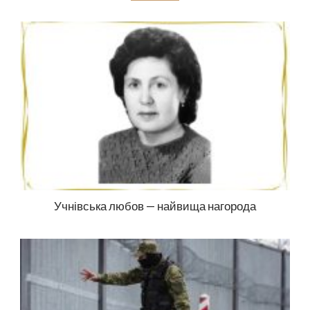
Учнівська любов — найвища нагорода