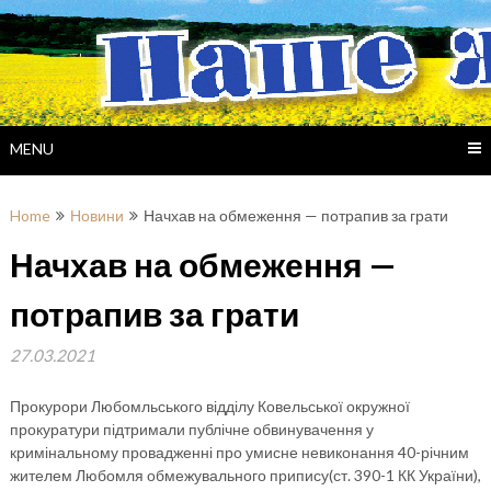
Skip
to
content
MENU
Home
Новини
Начхав на обмеження — потрапив за грати
Начхав на обмеження —
потрапив за грати
27.03.2021
Прокурори Любомльського відділу Ковельської окружної
прокуратури підтримали публічне обвинувачення у
кримінальному провадженні про умисне невиконання 40-річним
жителем Любомля обмежувального припису(ст. 390-1 КК України),