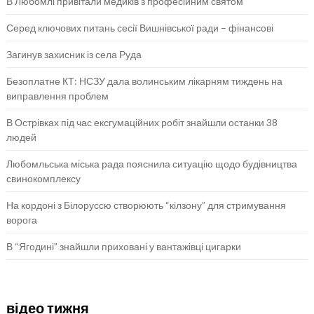
В Любомлі привітали медиків з професійним святом
Серед ключових питань сесії Вишнівської ради – фінансові
Загинув захисник із села Руда
Безоплатне КТ: НСЗУ дала волинським лікарням тиждень на
виправлення проблем
В Острівках під час ексгумаційних робіт знайшли останки 38
людей
Любомльська міська рада пояснила ситуацію щодо будівництва
свинокомплексу
На кордоні з Білоруссю створюють “кілзону” для стримування
ворога
В “Ягодині” знайшли приховані у вантажівці цигарки
відео тижня