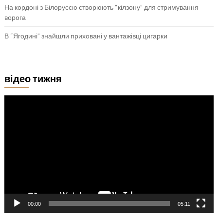
На кордоні з Білоруссю створюють “кілзону” для стримування
ворога
В “Ягодині” знайшли приховані у вантажівці цигарки
відео тижня
Відеопрогравач
00:00
05:11