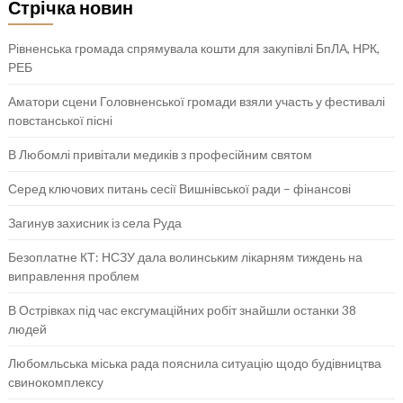
Стрічка новин
Рівненська громада спрямувала кошти для закупівлі БпЛА, НРК,
РЕБ
Аматори сцени Головненської громади взяли участь у фестивалі
повстанської пісні
В Любомлі привітали медиків з професійним святом
Серед ключових питань сесії Вишнівської ради – фінансові
Загинув захисник із села Руда
Безоплатне КТ: НСЗУ дала волинським лікарням тиждень на
виправлення проблем
В Острівках під час ексгумаційних робіт знайшли останки 38
людей
Любомльська міська рада пояснила ситуацію щодо будівництва
свинокомплексу