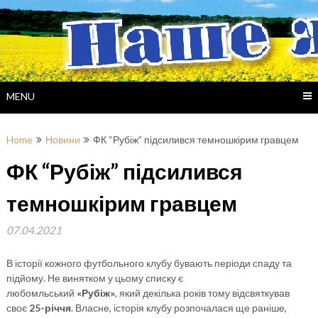
Skip
to
content
MENU
Home
Новини
ФК “Рубіж” підсилився темношкірим гравцем
ФК “Рубіж” підсилився
темношкірим гравцем
07.04.2021
В історії кожного футбольного клубу бувають періоди спаду та
підйому. Не винятком у цьому списку є
любомльський
«Рубіж»
, який декілька років тому відсвяткував
своє
25-річчя
. Власне, історія клубу розпочалася ще раніше,