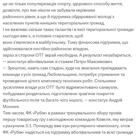
це не тільки популяризація спорту, здорового способу життя,
дозвілля, про яке ніколи не забували керівники
районного рівня, а ще й підтримка обдарованої молоді з
населених пунктів нинішніх територіальних громад.
І не важливо скільки таких талантів і в якої територіальної громади
сьогодні вже є, а головне старатися, щоб
вони з’являлися в майбутньому. Тому фінансова підтримка, що
здійснювалася постійно районною владою,
зараз зі сторони ОТГ вкрай необхідна. А результат незабариться,
— констатує вболівальник зі стажем Петро Максимович.
— Зрештою, навіть сам стадіон, куди на змагання приїжджають
команди з усіх громад Любомльщини, потребує утримання та
проведення цілого комплексу технічних робіт. Спільними
зусиллями влади усіх ОТГ було відремонтовано санвузли,
побудовані роздягальні, підготовлене трав’яне покриття
футбольного поля та багато чого іншого, — констатує Андрій
Мохнюк.
Тим часом, ФК «Рубіж» в рамках тренувального збору провів
першу товариську гру з молодіжною командою Ковеля, яку виграв
з рахунком 3:1. Попереду вже ігри регулярного чемпіонату, отож
ФК «Рубіж» надіється на підтримку вболівальників та всієї громади