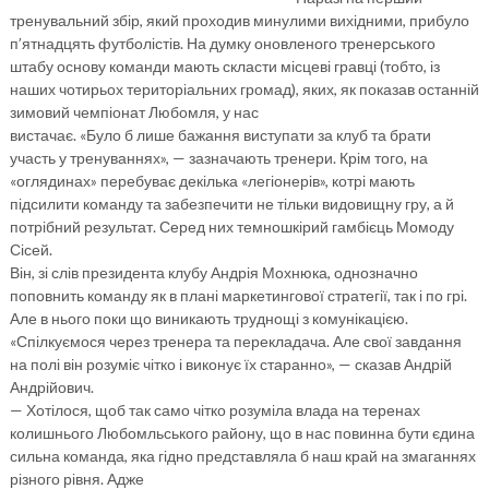
тренувальний збір, який проходив минулими вихідними, прибуло
п’ятнадцять футболістів. На думку оновленого тренерського
штабу основу команди мають скласти місцеві гравці (тобто, із
наших чотирьох територіальних громад), яких, як показав останній
зимовий чемпіонат Любомля, у нас
вистачає. «Було б лише бажання виступати за клуб та брати
участь у тренуваннях», — зазначають тренери. Крім того, на
«оглядинах» перебуває декілька «легіонерів», котрі мають
підсилити команду та забезпечити не тільки видовищну гру, а й
потрібний результат. Серед них темношкірий гамбієць Момоду
Сісей.
Він, зі слів президента клубу Андрія Мохнюка, однозначно
поповнить команду як в плані маркетингової стратегії, так і по грі.
Але в нього поки що виникають труднощі з комунікацією.
«Спілкуємося через тренера та перекладача. Але свої завдання
на полі він розуміє чітко і виконує їх старанно», — сказав Андрій
Андрійович.
— Хотілося, щоб так само чітко розуміла влада на теренах
колишнього Любомльського району, що в нас повинна бути єдина
сильна команда, яка гідно представляла б наш край на змаганнях
різного рівня. Адже