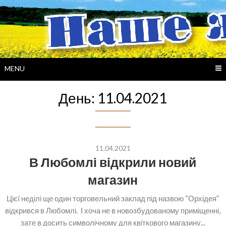
Skip
to
content
MENU
День:
11.04.2021
11.04.2021
В Любомлі відкрили новий
магазин
Цієї неділі ще один торговельний заклад під назвою “Орхідея”
відкрився в Любомлі. І хоча не в новозбудованому приміщенні,
зате в досить символічному для квіткового магазину...