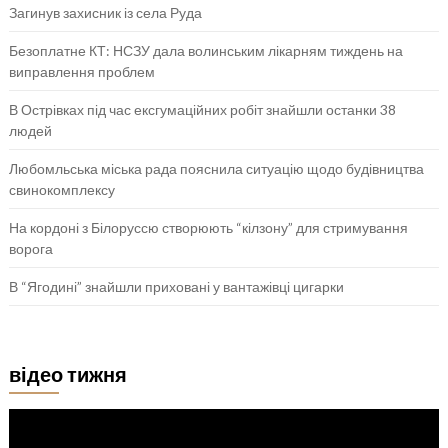
Загинув захисник із села Руда
Безоплатне КТ: НСЗУ дала волинським лікарням тиждень на
виправлення проблем
В Острівках під час ексгумаційних робіт знайшли останки 38
людей
Любомльська міська рада пояснила ситуацію щодо будівництва
свинокомплексу
На кордоні з Білоруссю створюють “кілзону” для стримування
ворога
В “Ягодині” знайшли приховані у вантажівці цигарки
відео тижня
Відеопрогравач