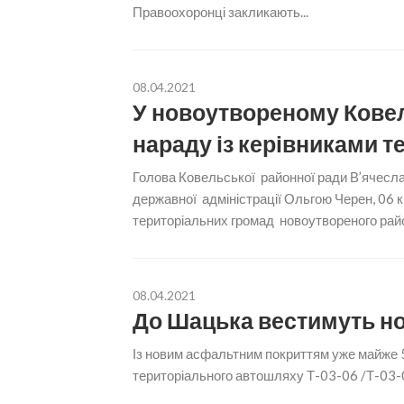
Правоохоронці закликають...
08.04.2021
У новоутвореному Кове
нараду із керівниками 
Голова Ковельської районної ради В’ячесла
державної адміністрації Ольгою Черен, 06 к
територіальних громад новоутвореного район
08.04.2021
До Шацька вестимуть но
Із новим асфальтним покриттям уже майже 5 
територіального автошляху Т-03-06 /Т-03-02