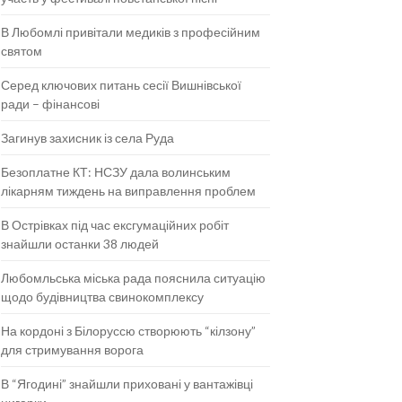
В Любомлі привітали медиків з професійним
святом
Серед ключових питань сесії Вишнівської
ради – фінансові
Загинув захисник із села Руда
Безоплатне КТ: НСЗУ дала волинським
лікарням тиждень на виправлення проблем
В Острівках під час ексгумаційних робіт
знайшли останки 38 людей
Любомльська міська рада пояснила ситуацію
щодо будівництва свинокомплексу
На кордоні з Білоруссю створюють “кілзону”
для стримування ворога
В “Ягодині” знайшли приховані у вантажівці