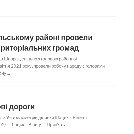
льському районі провели
територіальних громад
в Шворак, спільно з головою районної
вітня 2021 року, провели робочу нараду з головами
у,...
ві дороги
із 9-ти кілометрів ділянки Шацьк – Вілиця
/ – Шацьк – Вілиця – Прип’ять –...