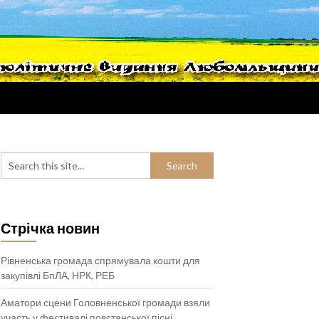
Стрічка новин
Рівненська громада спрямувала кошти для
закупівлі БпЛА, НРК, РЕБ
Аматори сцени Головненської громади взяли
участь у фестивалі повстанської пісні