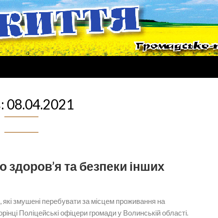
:
08.04.2021
 здоров’я та безпеки інших
, які змушені перебувати за місцем проживання на
орінці Поліцейські офіцери громади у Волинській області.