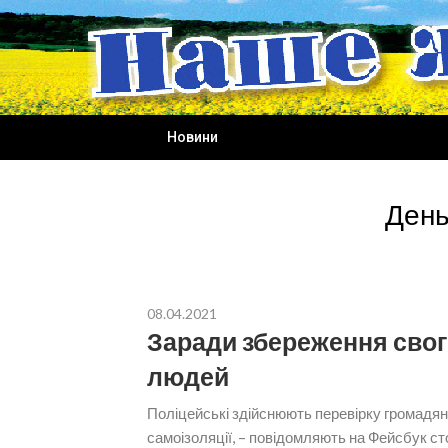
Skip
to
content
Новини
День
08.04.2021
Заради збереження свого
людей
Поліцейські здійснюють перевірку громадян
самоізоляції, – повідомляють на Фейсбук ст