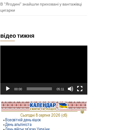
В “Ягодині” знайшли приховані у вантажівці
цигарки
відео тижня
Відеопрогравач
00:00
05:11