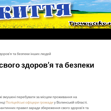
доров’я та безпеки інших людей
вого здоров’я та безпеки
які змушені перебувати за місцем проживання на
інці
Поліцейські офіцери громади
у Волинській області.
антинних правил заради збереження свого здоров’я та