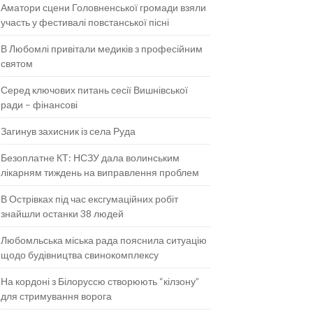
Аматори сцени Головненської громади взяли
участь у фестивалі повстанської пісні
В Любомлі привітали медиків з професійним
святом
Серед ключових питань сесії Вишнівської
ради – фінансові
Загинув захисник із села Руда
Безоплатне КТ: НСЗУ дала волинським
лікарням тиждень на виправлення проблем
В Острівках під час ексгумаційних робіт
знайшли останки 38 людей
Любомльська міська рада пояснила ситуацію
щодо будівництва свинокомплексу
На кордоні з Білоруссю створюють “кілзону”
для стримування ворога