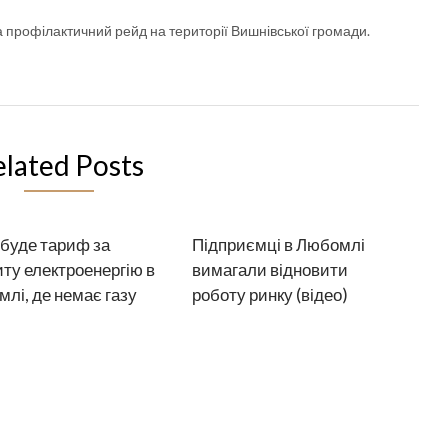
а профілактичний рейд на території Вишнівської громади.
elated Posts
буде тариф за
Підприємці в Любомлі
ту електроенергію в
вимагали відновити
лі, де немає газу
роботу ринку (відео)