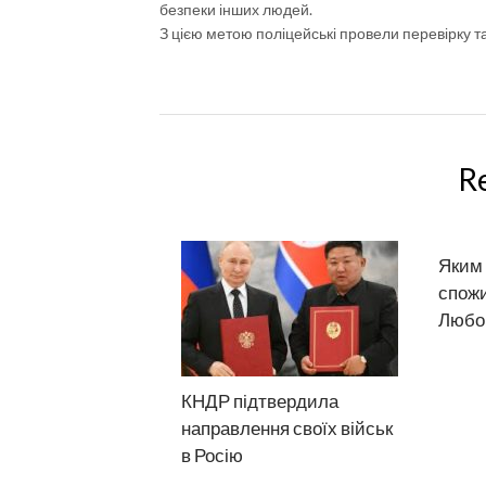
безпеки інших людей.
З цією метою поліцейські провели перевірку т
R
Яким 
спожи
Любом
КНДР підтвердила
направлення своїх військ
в Росію