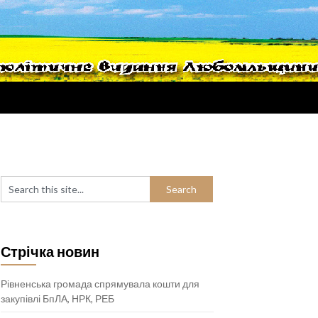
Стрічка новин
Рівненська громада спрямувала кошти для
закупівлі БпЛА, НРК, РЕБ