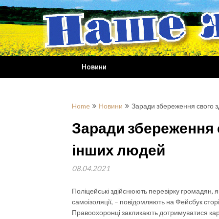
Skip
to
content
Новини
Home
Новини
Заради збереження свого з
Заради збереження с
інших людей
08.04.2021
Поліцейські здійснюють перевірку громадян, 
самоізоляції, – повідомляють на Фейсбук стор
Правоохоронці закликають дотримуватися кар