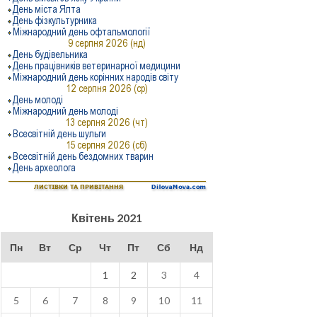
Квітень 2021
Пн
Вт
Ср
Чт
Пт
Сб
Нд
1
2
3
4
5
6
7
8
9
10
11