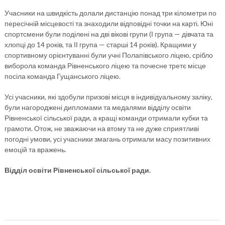
Учасники на швидкість долали дистанцію понад три кілометри по
пересічній місцевості та знаходили відповідні точки на карті. Юні
спортсмени були поділені на дві вікові групи (І група — дівчата та
хлопці до 14 років, та ІІ група — старші 14 років). Кращими у
спортивному орієнтуванні були учні Полапівського ліцею, срібло
виборола команда Рівненського ліцею та почесне третє місце
посіла команда Гущанського ліцею.
Усі учасники, які здобули призові місця в індивідуальному заліку,
були нагороджені дипломами та медалями відділу освіти
Рівненської сільської ради, а кращі команди отримали кубки та
грамоти. Отож, не зважаючи на втому та не дуже сприятливі
погодні умови, усі учасники змагань отримали масу позитивних
емоцій та вражень.
Відділ освіти Рівненської сільської ради.