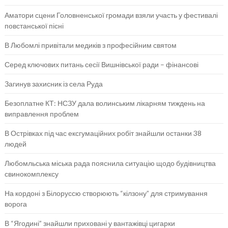
Аматори сцени Головненської громади взяли участь у фестивалі
повстанської пісні
В Любомлі привітали медиків з професійним святом
Серед ключових питань сесії Вишнівської ради – фінансові
Загинув захисник із села Руда
Безоплатне КТ: НСЗУ дала волинським лікарням тиждень на
виправлення проблем
В Острівках під час ексгумаційних робіт знайшли останки 38
людей
Любомльська міська рада пояснила ситуацію щодо будівництва
свинокомплексу
На кордоні з Білоруссю створюють “кілзону” для стримування
ворога
В “Ягодині” знайшли приховані у вантажівці цигарки