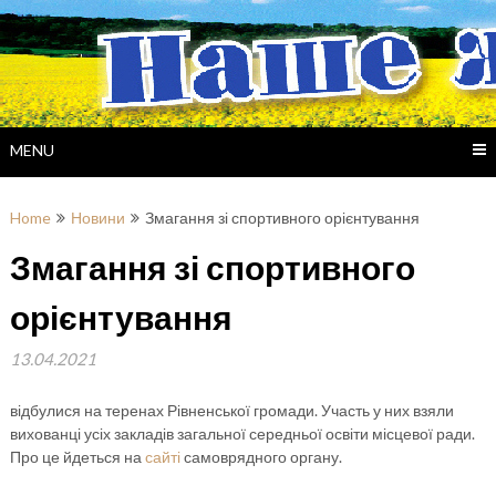
Skip
to
content
MENU
Home
Новини
Змагання зі спортивного орієнтування
Змагання зі спортивного
орієнтування
13.04.2021
відбулися на теренах Рівненської громади. Участь у них взяли
вихованці усіх закладів загальної середньої освіти місцевої ради.
Про це йдеться на
сайті
самоврядного органу.