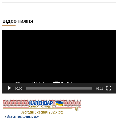
відео тижня
Відеопрогравач
00:00
05:11