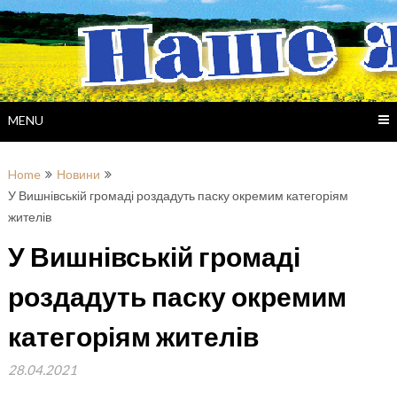
Skip
to
content
MENU
Home
Новини
У Вишнівській громаді роздадуть паску окремим категоріям
жителів
У Вишнівській громаді
роздадуть паску окремим
категоріям жителів
28.04.2021