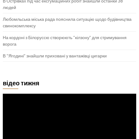
В Острівках під час ексгумаційних робіт знайшли останки 38
людей
Любомльська міська рада пояснила ситуацію щодо будівництва
свинокомплексу
На кордоні з Білоруссю створюють “кілзону” для стримування
ворога
В “Ягодині” знайшли приховані у вантажівці цигарки
відео тижня
Відеопрогравач