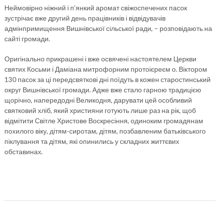
Неймовірно ніжний і п’янкий аромат свіжоспечених пасок
зустрічає вже другий день працівників і відвідувачів
адмінпримищення Вишнівської сільської ради, – розповідають на
сайті громади.
Оригінально прикрашені і вже освячені настоятелем Церкви
святих Косьми і Даміана митрофорним протоієреєм о. Віктором
130 пасок за ці передсвяткові дні поїдуть в кожен старостинський
округ Вишнівської громади. Адже вже стало гарною традицією
щорічно, напередодні Великодня, дарувати цей особливий
святковий хліб, який християни готують лише раз на рік, щоб
відмітити Світле Христове Воскресіння, одиноким громадянам
похилого віку, дітям-сиротам, дітям, позбавленим батьківського
піклування та дітям, які опинились у складних життєвих
обставинах.