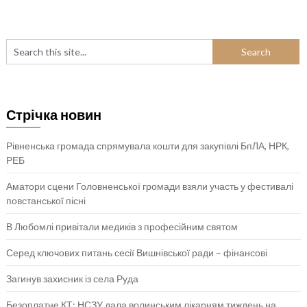
Стрічка новин
Рівненська громада спрямувала кошти для закупівлі БпЛА, НРК,
РЕБ
Аматори сцени Головненської громади взяли участь у фестивалі
повстанської пісні
В Любомлі привітали медиків з професійним святом
Серед ключових питань сесії Вишнівської ради – фінансові
Загинув захисник із села Руда
Безоплатне КТ: НСЗУ дала волинським лікарням тиждень на