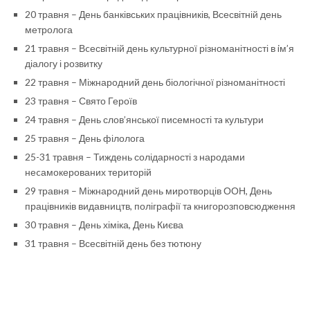
20 травня
– День банківських працівників, Всесвітній день
метролога
21 травня
– Вcесвітній день культурної різноманітності в iм’я
діалогу і розвитку
22 травня
– Міжнародний день біологічної різноманітності
23 травня
– Свято Героїв
24 травня
– День слов’янської писемності тa культури
25 травня
– День філолога
25-31 травня
– Тиждень солідарності з народами
неcамокерованих територій
29 травня
– Міжнародний день миротворців ООН, День
працівників видавництв, поліграфії тa книгорозповсюдження
30 травня
– День хіміка, День Києва
31 травня
– Всесвітній день без тютюну