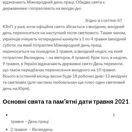
відзначають Міжнародний день праці. Обидва свята є
державними і потрапляють на вихідні дні.
Згідно зі статтею 67
КЗпП, у разі, коли офіційне свято збігається з вихідним, вихідний
день переноситься на наступний після святкового. Таким чином,
українців очікують чотириденні канікули з 1 по 4 травня (вихідний
суботи, на який потрапляє Міжнародний день праці,
переноситься на понеділок 3 травня, а вихідний неділі, на який
потрапляє Великдень – на вівторок, 4 травня). Крім того, в неділю,
9 травня, в Україні відзначають державне свято День перемоги,
що також передбачає перенесення вихідного на 10 травня.
Всього в останній місяць весни буде 18 робочих днів і 13 вихідних
та святкових (для частини любомльчан ще плюс один святковий
день на Юрія).
Основні свята та пам’ятні дати травня 2021
1
травня
–
День праці
2 травня
–
Великдень