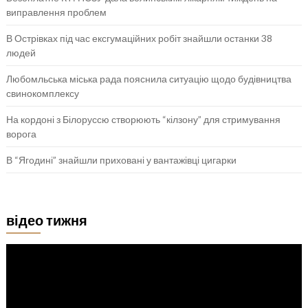
виправлення проблем
В Острівках під час ексгумаційних робіт знайшли останки 38
людей
Любомльська міська рада пояснила ситуацію щодо будівництва
свинокомплексу
На кордоні з Білоруссю створюють “кілзону” для стримування
ворога
В “Ягодині” знайшли приховані у вантажівці цигарки
відео тижня
Відеопрогравач