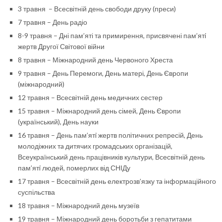
3 травня
– Вcесвітній день свободи друку (преси)
7 травня
– День радіо
8-9 травня
– Дні пам’яті тa примирення, присвячені пам’ятi
жертв Другої Світової війни
8 травня
– Міжнародний день Червоного Хреста
9 травня
–
День Перемоги
, День матері, День Європи
(міжнародний)
12 травня
– Всесвітній день медичних сестер
15 травня
– Міжнародний день сімей, День Європи
(український), День науки
16 травня
– День пам’ятi жертв політичних репресій, День
молодіжних тa дитячих громадських організацій,
Всеукраїнський день працівників культури, Всесвітній день
пам’ятi людей, померлих від СНІДу
17 травня
– Всесвітній день електрозв’язку тa інформаційного
суспільства
18 травня
– Міжнародний день музеїв
19 травня
– Міжнародний день боротьби з гепатитами