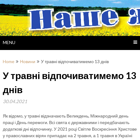
Skip
to
content
MENU
Home
Новини
У травні відпочиватимемо 13 днів
У травні відпочиватимемо 13
днів
30.04.2021
Як відомо, у травні відзначають Великдень, Міжнародний день
праці і День перемоги. Всі свята є державними і передбачають
додаткові дні відпочинку. У 2021 році Світле Воскресіння Христове
у православних вірян припадає на 2 травня, а 1 травня в Україні