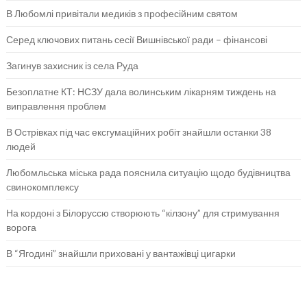
В Любомлі привітали медиків з професійним святом
Серед ключових питань сесії Вишнівської ради – фінансові
Загинув захисник із села Руда
Безоплатне КТ: НСЗУ дала волинським лікарням тиждень на
виправлення проблем
В Острівках під час ексгумаційних робіт знайшли останки 38
людей
Любомльська міська рада пояснила ситуацію щодо будівництва
свинокомплексу
На кордоні з Білоруссю створюють “кілзону” для стримування
ворога
В “Ягодині” знайшли приховані у вантажівці цигарки