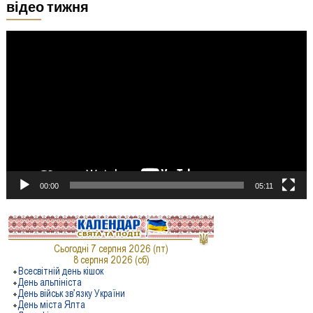
відео тижня
Відеопрогравач
00:00
05:11