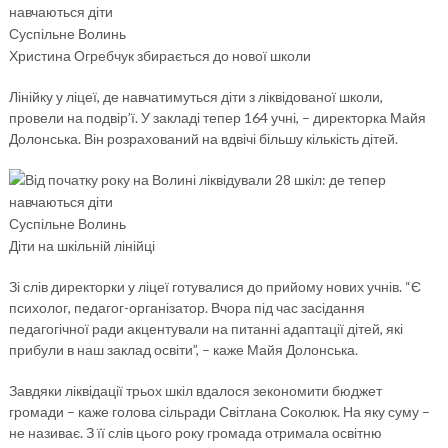
Суспільне Волинь
Христина Огребчук збирається до нової школи
Лінійку у ліцеї, де навчатимуться діти з ліквідованої школи,
провели на подвір’ї. У закладі тепер 164 учні, – директорка Майя
Долонська. Він розрахований на вдвічі більшу кількість дітей.
Суспільне Волинь
Діти на шкільній лінійці
Зі слів директорки у ліцеї готувалися до прийому нових учнів. “Є
психолог, педагог-організатор. Вчора під час засідання
педагогічної ради акцентували на питанні адаптації дітей, які
прибули в наш заклад освіти”, – каже Майя Долонська.
Завдяки ліквідації трьох шкіл вдалося зекономити бюджет
громади – каже голова сільради Світлана Соколюк. На яку суму –
не називає. З її слів цього року громада отримала освітню