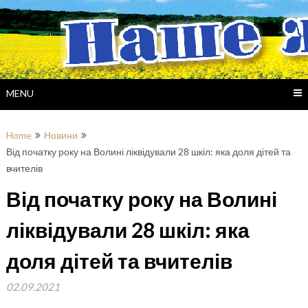
Skip
to
content
MENU
Home
Новини
Від початку року на Волині ліквідували 28 шкіл: яка доля дітей та
вчителів
Від початку року на Волині
ліквідували 28 шкіл: яка
доля дітей та вчителів
02.09.2021