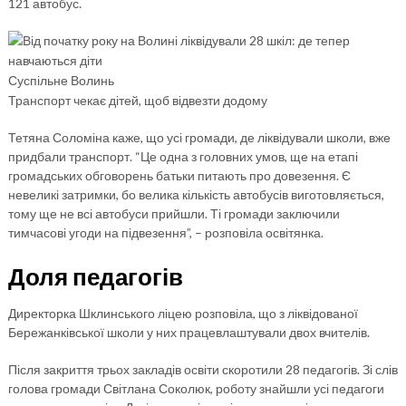
121 автобус.
Суспільне Волинь
Транспорт чекає дітей, щоб відвезти додому
Тетяна Соломіна каже, що усі громади, де ліквідували школи, вже
придбали транспорт. “Це одна з головних умов, ще на етапі
громадських обговорень батьки питають про довезення. Є
невеликі затримки, бо велика кількість автобусів виготовляється,
тому ще не всі автобуси прийшли. Ті громади заключили
тимчасові угоди на підвезення”, – розповіла освітянка.
Доля педагогів
Директорка Шклинського ліцею розповіла, що з ліквідованої
Бережанківської школи у них працевлаштували двох вчителів.
Після закриття трьох закладів освіти скоротили 28 педагогів. Зі слів
голова громади Світлана Соколюк, роботу знайшли усі педагоги