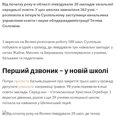
Від початку року в області ліквідували 28 закладів загальної
середньої освіти. У цих школах навчалися 362 учні, –
розповіла в інтерв’ю Суспільному заступниця начальника
управління освіти і науки облдержадміністрації Тетяна
Соломіна.
1 вересня на Волині розпочали роботу 588 шкіл. Суспільне
побувало в одній з громад, де ліквідували три навчальні заклади: у
селах Жабче, Михлин та Беражанка, поспілкувалося з учнями,
батьками та педагогами.
Перший дзвоник – у новій школі
Попри
протести
батьків рішення про закриття трьох шкіл у громаді
депутати
ухвалили
наприкінці травня. 98 учнів перевели в інші
освітні заклади. Серед них – п’ятикласниця Христина Огребчук. 1
вересня дівчинка, разом з ще 39 учнями колишньої школи,
поїхала на навчання у Шклинський ліцей.