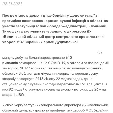
02.11.2021
Про це стало відомо під час брифінгу щодо ситуації з
протидією поширенню коронавірусної інфекції в області за
участю заступниці голови облдержадміністрації Людмили
Тимощук та
заступник генерального директора ДУ
«Волинський обласний центр контролю та профілактики
хвороб МОЗ України» Лариси Дудковської.
«За
минулу добу на Волині зареєстровано
640
випадків
захворювання на COVID-19, а загалом за час пандемії
захворіло 78 829 волинян, – зазначила заступниця очільника
області. – В області для лікування хворих на коронавірусну
хворобу розгорнуто 2413 ліжок у 22 медзакладах, де на
стаціонарному лікуванні сьогодні перебувають 1613 пацієнтів. З
них 82 людей отримують кисень на високих потоках, ще 26 – на
апараті ШВЛ».
У свою чергу заступник генерального директора ДУ «Волинський
обласний центр контролю та профілактики хвороб МОЗ України»