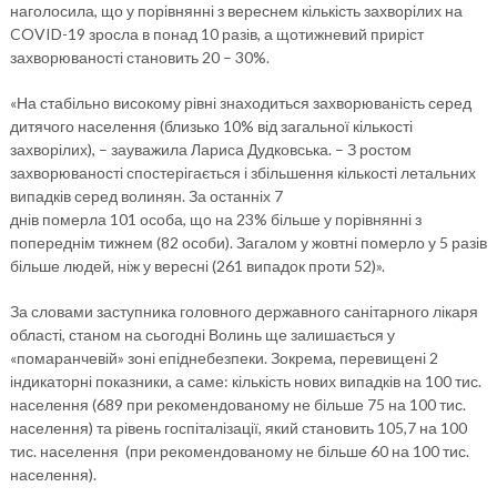
наголосила, що у порівнянні з вереснем кількість захворілих на
COVID-19 зросла в понад 10 разів, а щотижневий приріст
захворюваності становить 20 – 30%.
«На стабільно високому рівні знаходиться захворюваність серед
дитячого населення (близько 10% від загальної кількості
захворілих), – зауважила Лариса Дудковська. – З ростом
захворюваності спостерігається і збільшення кількості летальних
випадків серед волинян. За останніх 7
днів померла 101 особа, що на 23% більше у порівнянні з
попереднім тижнем (82 особи). Загалом у жовтні померло у 5 разів
більше людей, ніж у вересні (261 випадок проти 52)».
За словами заступника головного державного санітарного лікаря
області, станом на сьогодні Волинь ще залишається у
«помаранчевій» зоні епіднебезпеки. Зокрема, перевищені 2
індикаторні показники, а саме: кількість нових випадків на 100 тис.
населення (689 при рекомендованому не більше 75 на 100 тис.
населення) та рівень госпіталізації, який становить 105,7 на 100
тис. населення (при рекомендованому не більше 60 на 100 тис.
населення).