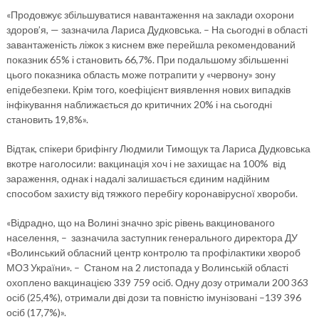
«Продовжує збільшуватися навантаження на заклади охорони
здоров’я, — зазначила Лариса Дудковська. – На сьогодні в області
завантаженість ліжок з киснем вже перейшла рекомендований
показник 65% і становить 66,7%. При подальшому збільшенні
цього показника область може потрапити у «червону» зону
епідебезпеки. Крім того, коефіцієнт виявлення нових випадків
інфікування наближається до критичних 20% і на сьогодні
становить 19,8%».
Відтак, спікери брифінгу Людмили Тимощук та Лариса Дудковська
вкотре наголосили: вакцинація хоч і не захищає на 100% від
зараження, однак і надалі залишається єдиним надійним
способом захисту від тяжкого перебігу коронавірусної хвороби.
«Відрадно, що на Волині значно зріс рівень вакцинованого
населення, – зазначила заступник генерального директора ДУ
«Волинський обласний центр контролю та профілактики хвороб
МОЗ України». – Станом на 2 листопада у Волинській області
охоплено вакцинацією 339 759 осіб. Одну дозу отримали 200 363
осіб (25,4%), отримали дві дози та повністю імунізовані –139 396
осіб (17,7%)».