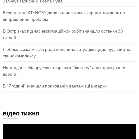
Загинув захисник із села Руда
Безоплатне КТ: НСЗУ дала волинським лікарням тиждень на
виправлення проблем
В Острівках під час ексгумаційних робіт знайшли останки 38
людей
Любомльська міська рада пояснила ситуацію щодо будівництва
свинокомплексу
На кордоні з Білоруссю створюють “кілзону” для стримування
ворога
В “Ягодині” знайшли приховані у вантажівці цигарки
відео тижня
Відеопрогравач