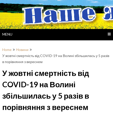
Skip
to
content
MENU
Home
Новини
У жовтні смертність від COVID-19 на Волині збільшилась у 5 разів
в порівняння з вереснем
У жовтні смертність від
COVID-19 на Волині
збільшилась у 5 разів в
порівняння з вереснем