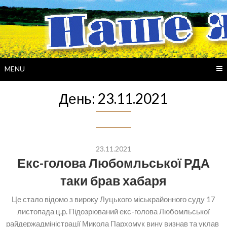
Skip
to
content
MENU
День:
23.11.2021
23.11.2021
Екс-голова Любомльської РДА
таки брав хабаря
Це стало відомо з вироку Луцького міськрайонного суду 17
листопада ц.р. Підозрюваний екс-голова Любомльської
райдержадміністрації Микола Пархомук вину визнав та уклав