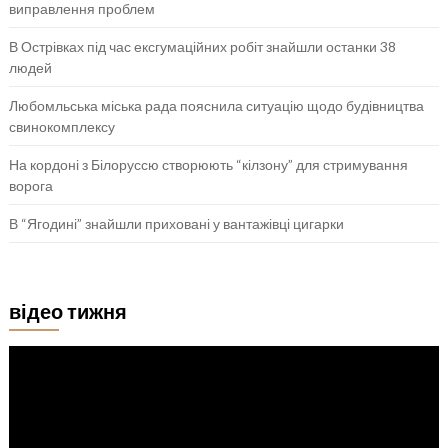
виправлення проблем
В Острівках під час ексгумаційних робіт знайшли останки 38
людей
Любомльська міська рада пояснила ситуацію щодо будівництва
свинокомплексу
На кордоні з Білоруссю створюють “кілзону” для стримування
ворога
В “Ягодині” знайшли приховані у вантажівці цигарки
відео тижня
Відеопрогравач