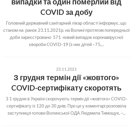
випадки та один померлий від
COVID за добу
Головний державний санітарний лікар області інформує, що
станом на ранок 23.11.2021р. на Волині протягом попередньої
доби зареєстровано 571 новий випадок коронавірусної
хвороби COVID-19 (з них дітей –75,...
23.11.2021
З грудня термін дії «жовтого»
COVID-сертифікату скоротять
З 1 грудня в Україні скорочують термін дії «жовтого» COVID-
сертифікату із 120 до 30 днів. Про це у коментарі розповіла
заступниця голови Волинської ОДА Людмила Тимощук, –...