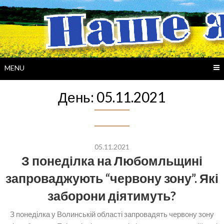
Skip
to
content
MENU
День:
05.11.2021
05.11.2021
З понеділка на Любомльщині
запроваджують “червону зону”. Які
заборони діятимуть?
З понеділка у Волинській області запровадять червону зону