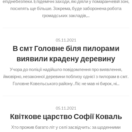
епіднебезпеки. Епідемічні заходи, які діяли у помаранчевій зоні,
посилять ще більше. Зокрема, буде заборонена робота
громадських закладів,...
05.11.2021
В смт Головне біля пилорами
виявили крадену деревину
Учора до поліції надійшло повідомлення про виявлення,
ймовірно, незаконної деревини поблизу однієї з пилорам в смт.
Головне Ковельського району. Ліс не мав ні бирок, ні...
05.11.2021
Квіткове царство Софії Коваль
Хто прожив багато літ у селі засвідчить: за щоденними