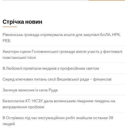
Стрічка новин
Рівненська громада спрямувала кошти для закупівлі БпЛА, НРК,
РЕБ
Аматори сцени Головненської громади взяли участь у фестивалі
повстанської пісні
В Любомлі привітали медиків з професійним святом
Серед ключових питань сесії Вишнівської ради – фінансові
Загинув захисник із села Руда
Безоплатне КТ: НСЗУ дала волинським лікарням тиждень на
виправлення проблем
В Острівках під час ексгумаційних робіт знайшли останки 38
людей