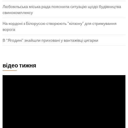
Любомльська міська рада пояснила ситуацію щодо будівництва
свинокомплексу
На кордоні з Білоруссю створюють “кілзону” для стримування
ворога
В “Ягодині” знайшли приховані у вантажівці цигарки
відео тижня
Відеопрогравач