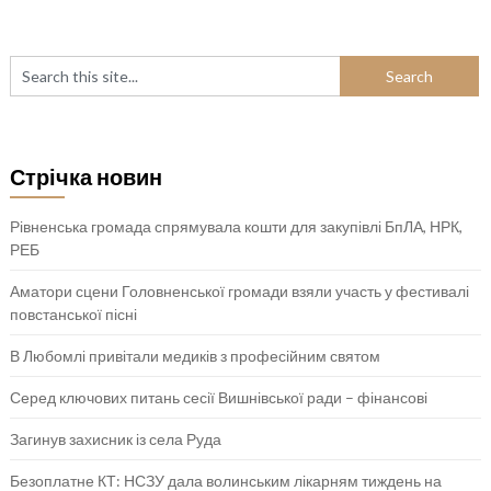
Стрічка новин
Рівненська громада спрямувала кошти для закупівлі БпЛА, НРК,
РЕБ
Аматори сцени Головненської громади взяли участь у фестивалі
повстанської пісні
В Любомлі привітали медиків з професійним святом
Серед ключових питань сесії Вишнівської ради – фінансові
Загинув захисник із села Руда
Безоплатне КТ: НСЗУ дала волинським лікарням тиждень на