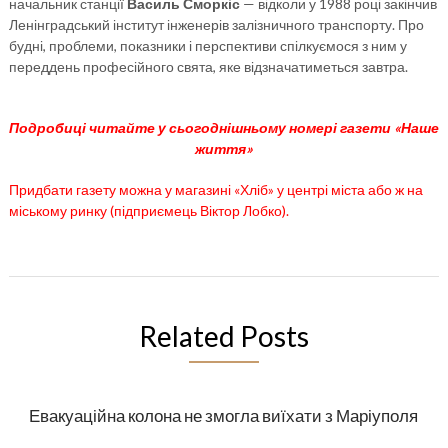
начальник станції
Василь Сморкіс
— відколи у 1988 році закінчив
Ленінградський інститут інженерів залізничного транспорту. Про
будні, проблеми, показники і перспективи спілкуємося з ним у
переддень професійного свята, яке відзначатиметься завтра.
Подробиці читайте у сьогоднішньому номері газети «Наше
життя»
Придбати газету можна у магазині «Хліб» у центрі міста або ж на
міському ринку (підприємець Віктор Лобко).
Related Posts
Евакуаційна колона не змогла виїхати з Маріуполя