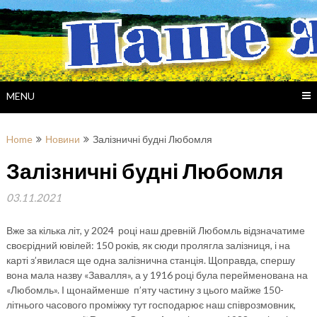
Skip
to
content
MENU
Home
Новини
Залізничні будні Любомля
Залізничні будні Любомля
03.11.2021
Вже за кілька літ, у 2024 році наш древній Любомль відзначатиме
своєрідний ювілей: 150 років, як сюди пролягла залізниця, і на
карті з’явилася ще одна залізнична станція. Щоправда, спершу
вона мала назву «Завалля», а у 1916 році була перейменована на
«Любомль». І щонайменше п’яту частину з цього майже 150-
літнього часового проміжку тут господарює наш співрозмовник,