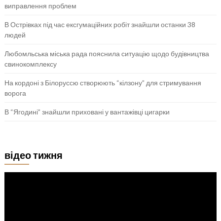
виправлення проблем
В Острівках під час ексгумаційних робіт знайшли останки 38
людей
Любомльська міська рада пояснила ситуацію щодо будівництва
свинокомплексу
На кордоні з Білоруссю створюють “кілзону” для стримування
ворога
В “Ягодині” знайшли приховані у вантажівці цигарки
відео тижня
Відеопрогравач