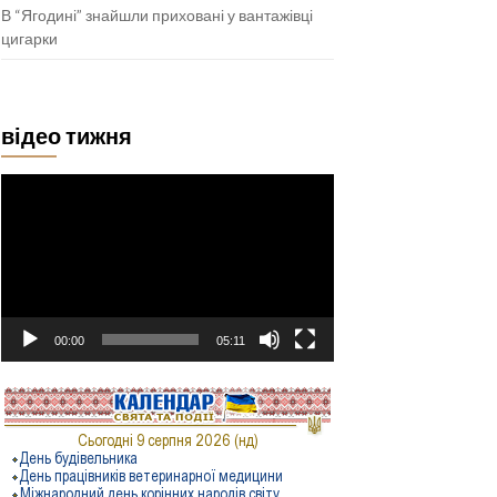
В “Ягодині” знайшли приховані у вантажівці
цигарки
відео тижня
Відеопрогравач
00:00
05:11