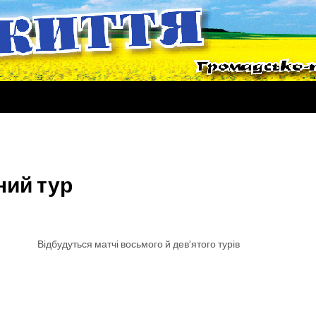
ний тур
Відбудуться матчі восьмого й дев’ятого турів