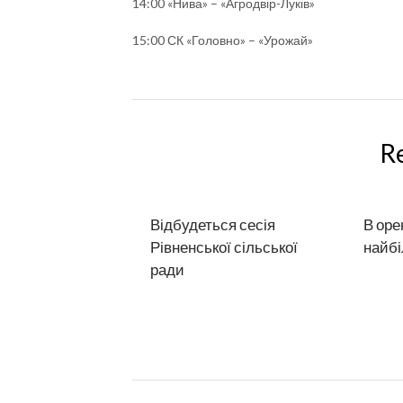
14:00 «Нива» – «Агродвір-Луків»
15:00 СК «Головно» – «Урожай»
R
Відбудеться сесія
В оре
Рівненської сільської
найб
ради