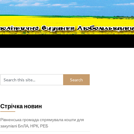
Стрічка новин
Рівненська громада спрямувала кошти для
закупівлі БпЛА, НРК, РЕБ