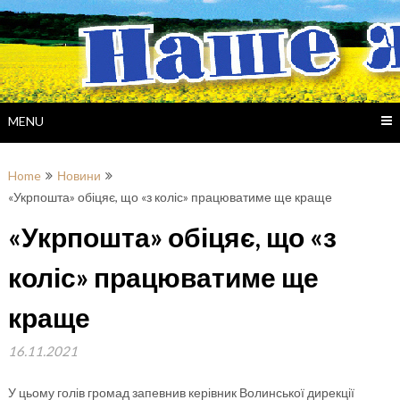
Skip
to
content
MENU
Home
Новини
«Укрпошта» обіцяє, що «з коліс» працюватиме ще краще
«Укрпошта» обіцяє, що «з
коліс» працюватиме ще
краще
16.11.2021
У цьому голів громад запевнив керівник Волинської дирекції