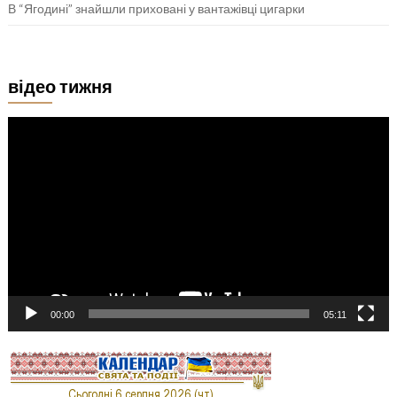
В “Ягодині” знайшли приховані у вантажівці цигарки
відео тижня
Відеопрогравач
00:00
05:11