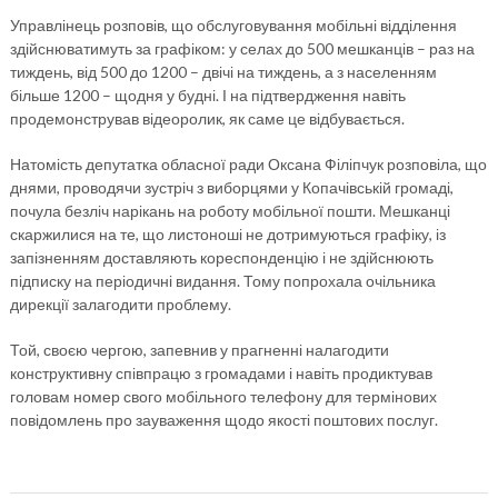
Управлінець розповів, що обслуговування мобільні відділення
здійснюватимуть за графіком: у селах до 500 мешканців – раз на
тиждень, від 500 до 1200 – двічі на тиждень, а з населенням
більше 1200 – щодня у будні. І на підтвердження навіть
продемонстрував відеоролик, як саме це відбувається.
Натомість депутатка обласної ради Оксана Філіпчук розповіла, що
днями, проводячи зустріч з виборцями у Копачівській громаді,
почула безліч нарікань на роботу мобільної пошти. Мешканці
скаржилися на те, що листоноші не дотримуються графіку, із
запізненням доставляють кореспонденцію і не здійснюють
підписку на періодичні видання. Тому попрохала очільника
дирекції залагодити проблему.
Той, своєю чергою, запевнив у прагненні налагодити
конструктивну співпрацю з громадами і навіть продиктував
головам номер свого мобільного телефону для термінових
повідомлень про зауваження щодо якості поштових послуг.