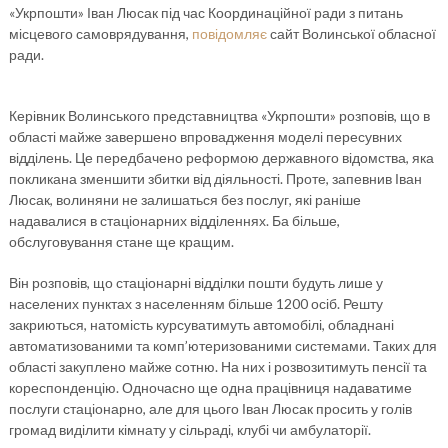
«Укрпошти» Іван Люсак під час Координаційної ради з питань
місцевого самоврядування,
повідомляє
сайт Волинської обласної
ради.
Керівник Волинського представництва «Укрпошти» розповів, що в
області майже завершено впровадження моделі пересувних
відділень. Це передбачено реформою державного відомства, яка
покликана зменшити збитки від діяльності. Проте, запевнив Іван
Люсак, волиняни не залишаться без послуг, які раніше
надавалися в стаціонарних відділеннях. Ба більше,
обслуговування стане ще кращим.
Він розповів, що стаціонарні відділки пошти будуть лише у
населених пунктах з населенням більше 1200 осіб. Решту
закриються, натомість курсуватимуть автомобілі, обладнані
автоматизованими та комп’ютеризованими системами. Таких для
області закуплено майже сотню. На них і розвозитимуть пенсії та
кореспонденцію. Одночасно ще одна працівниця надаватиме
послуги стаціонарно, але для цього Іван Люсак просить у голів
громад виділити кімнату у сільраді, клубі чи амбулаторії.