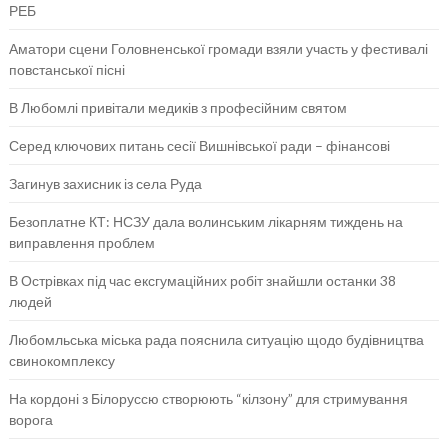
РЕБ
Аматори сцени Головненської громади взяли участь у фестивалі
повстанської пісні
В Любомлі привітали медиків з професійним святом
Серед ключових питань сесії Вишнівської ради – фінансові
Загинув захисник із села Руда
Безоплатне КТ: НСЗУ дала волинським лікарням тиждень на
виправлення проблем
В Острівках під час ексгумаційних робіт знайшли останки 38
людей
Любомльська міська рада пояснила ситуацію щодо будівництва
свинокомплексу
На кордоні з Білоруссю створюють “кілзону” для стримування
ворога