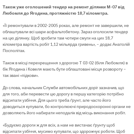
Також уже оголошений тендер на ремонт ділянки М-07 від
Любомля до Ягодина, протяжністю 18,7 кілометра.
«Її ремонтували в 2002-2005 роках, але ремонт не завершили, не
облаштували всі шари асфальтобетону. Зараз оголосили тендер
на цю ділянку. Щоб зробити там чотири смуги на цих 18,7
кілометра вартість робіт 1,12 мільярда гривень», – додає Анатолій
Посполітак.
Також в місці перехрещення з дорогою Т 03-02 (біля Любомля) в
бік Ягодина і Ковеля мають бути облаштовані місця розвороту –
так звані «підкови».
До слова, начальник Служби автомобільних доріг зазначив, що
для того, аби перевести цю дорогу в першу категорію потрібно
відсипати узбіччя. Для цього треба ґрунт, але часто його
доводиться купувати, бо контролюючі природоохоронні органи не
дозволяють його набирати неподалік від місць виконання робіт.
«Будуємо дороги ж для всіх, а нам не вистачає ґрунту щоб
відсипати узбіччя, мусимо купувати, що здорожчує роботи. Щоб