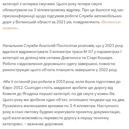
категорії з чотирма смугами. Цього року чотири смуги
облаштували на 3-кілометровому відрізку. Про це йшлося під час
пресконференції щодо підсумків роботи Служби автомобільних
доріг у Волинській області за 2021 рік, повідомляють
«Волинські
новини»
.
Начальник Служби Анатолій Посполітак розповів, що у 2021 році
вдалося відремонтувати 3 кілометри траси М-07 у параметрах І
категорії на ділянці між селами Довгоноси та Старі Кошари.
Роботи з відновлення дорожнього одягу завершені, повністю
реконструкцію цього об’єкта планують завершити у 2022 році.
«Ми її останній раз робили в 2010 році, коли йшла підготовка до
Євро-2012. Сьогодні стоїть завдання зробити цю дорогу від
Ковеля до Ягодина першої категорії, по дві смуги у кожен бік.
Цього року ми зробили один об’єкт, оголошені тендери ще на два.
Рухаємось маленькими кроками по 3-4 кілометри. Наступного
року в січні-лютому будемо коригувати проектну документацію,
щоб мати можливість перевести дорогу в першу технічну
категорію», – зазначає дорожник.