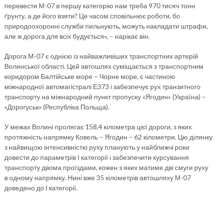
перевести М-07 в першу категорію нам треба 970 тисяч тонн
ґрунту, а де його взяти? Це часом сповільнює роботи, бо
природоохоронні служби пильнують, можуть накладати штрафи,
але ж дорога для всіх будується», – нарікає він.
Дорога М-07 є однією із найважливіших транспортних артерій
Волинської області. Цей автошлях суміщається з транспортним
коридором Балтійське море – Чорне море, є частиною
міжнародної автомагістралі Е373 і забезпечує рух транзитного
транспорту на міжнародний пункт пропуску «Ягодин» (Україна) –
«Дорогуськ» (Республіка Польща).
У межах Волині пролягає 158,4 кілометра цієї дороги, з яких
протяжність напрямку Ковель – Ягодин – 62 кілометри. Цю ділянку
з найвищою інтенсивністю руху планують у найближчі роки
довести до параметрів І категорії і забезпечити курсування
транспорту двома проїздами, кожен з яких матиме дві смуги руху
в одному напрямку. Нині вже 35 кілометрів автошляху М-07
доведено до І категорії.