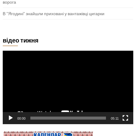
ворога
В “Ягодині” знайшли приховані у вантажівці цигарки
відео тижня
Відеопрогравач
00:00
05:11