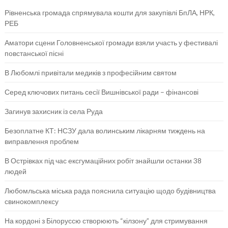
Рівненська громада спрямувала кошти для закупівлі БпЛА, НРК,
РЕБ
Аматори сцени Головненської громади взяли участь у фестивалі
повстанської пісні
В Любомлі привітали медиків з професійним святом
Серед ключових питань сесії Вишнівської ради – фінансові
Загинув захисник із села Руда
Безоплатне КТ: НСЗУ дала волинським лікарням тиждень на
виправлення проблем
В Острівках під час ексгумаційних робіт знайшли останки 38
людей
Любомльська міська рада пояснила ситуацію щодо будівництва
свинокомплексу
На кордоні з Білоруссю створюють “кілзону” для стримування