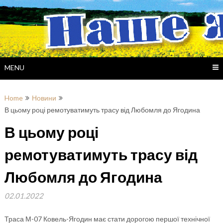
Skip
to
content
MENU
Home
Новини
В цьому році ремотуватимуть трасу від Любомля до Ягодина
В цьому році
ремотуватимуть трасу від
Любомля до Ягодина
02.01.2022
Траса М-07 Ковель-Ягодин має стати дорогою першої технічної