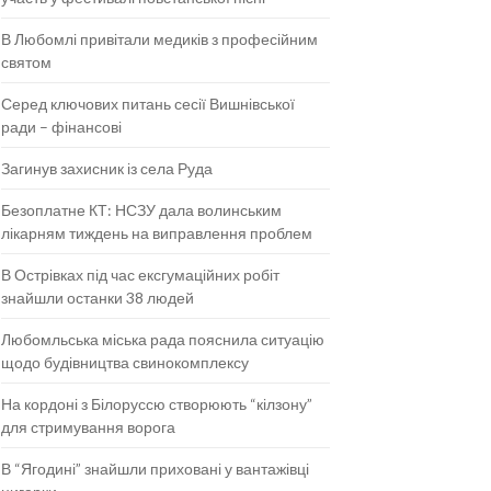
В Любомлі привітали медиків з професійним
святом
Серед ключових питань сесії Вишнівської
ради – фінансові
Загинув захисник із села Руда
Безоплатне КТ: НСЗУ дала волинським
лікарням тиждень на виправлення проблем
В Острівках під час ексгумаційних робіт
знайшли останки 38 людей
Любомльська міська рада пояснила ситуацію
щодо будівництва свинокомплексу
На кордоні з Білоруссю створюють “кілзону”
для стримування ворога
В “Ягодині” знайшли приховані у вантажівці