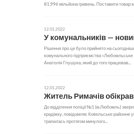
81,996 мільйона гривень. Поставити товар м
12.01.2022
У комунальників — нови
Рішення про це було прийнято на сьогоднішні
комунального підприємства «Любомльське 
Анатолія Глушука, який до того працював...
12.01.2022
Житель Римачів обікра
До відділення поліції №1 (м.Любомль) звер
крадіжку, повідомляє Ковельське районне уп
трапилась протягом минулого...