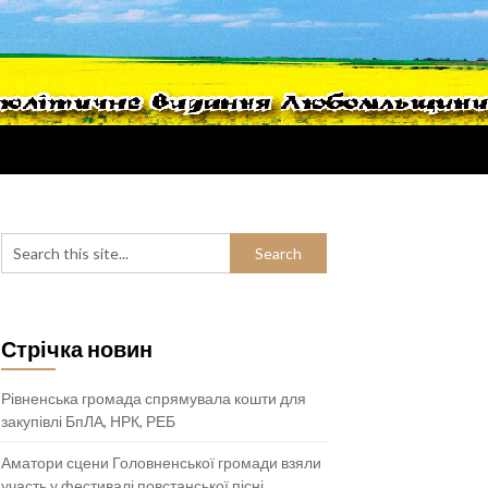
Стрічка новин
Рівненська громада спрямувала кошти для
закупівлі БпЛА, НРК, РЕБ
Аматори сцени Головненської громади взяли
участь у фестивалі повстанської пісні