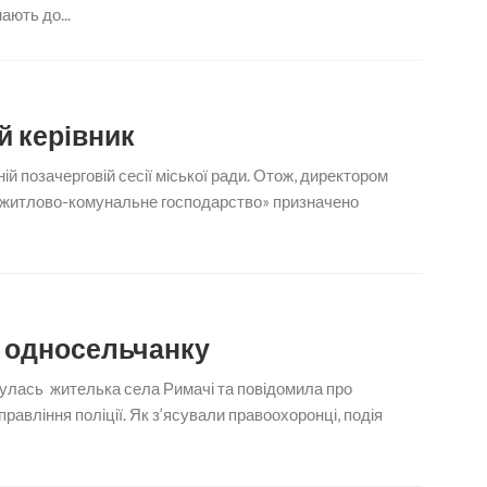
ають до...
й керівник
й позачерговій сесії міської ради. Отож, директором
житлово-комунальне господарство» призначено
в односельчанку
нулась жителька села Римачі та повідомила про
равління поліції. Як з’ясували правоохоронці, подія