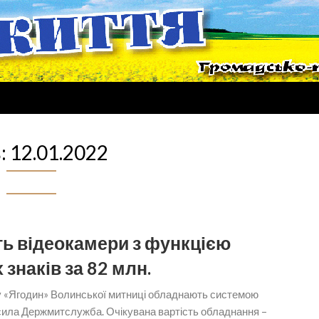
:
12.01.2022
ть відеокамери з функцією
знаків за 82 млн.
у «Ягодин» Волинської митниці обладнають системою
осила Держмитслужба. Очікувана вартість обладнання –