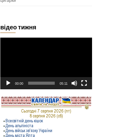
цигарки
відео тижня
Відеопрогравач
00:00
05:11