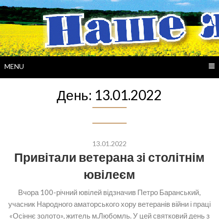
Skip
to
content
MENU
День:
13.01.2022
13.01.2022
Привітали ветерана зі столітнім
ювілеєм
Вчора 100-річний ювілей відзначив Петро Баранський,
учасник Народного аматорського хору ветеранів війни і праці
«Осіннє золото», житель м.Любомль. У цей святковий день з