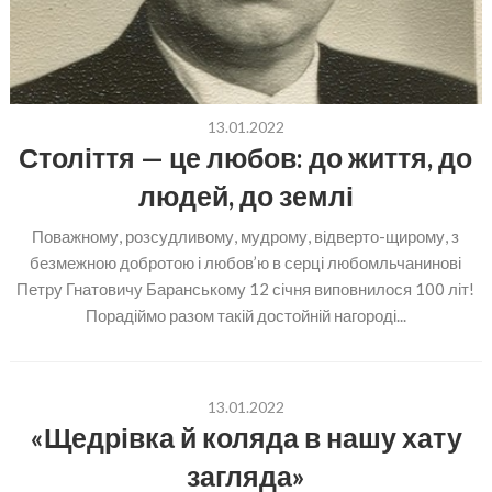
13.01.2022
Століття — це любов: до життя, до
людей, до землі
Поважному, розсудливому, мудрому, відверто-щирому, з
безмежною добротою і любов’ю в серці любомльчанинові
Петру Гнатовичу Баранському 12 січня виповнилося 100 літ!
Порадіймо разом такій достойній нагороді...
13.01.2022
«Щедрівка й коляда в нашу хату
загляда»