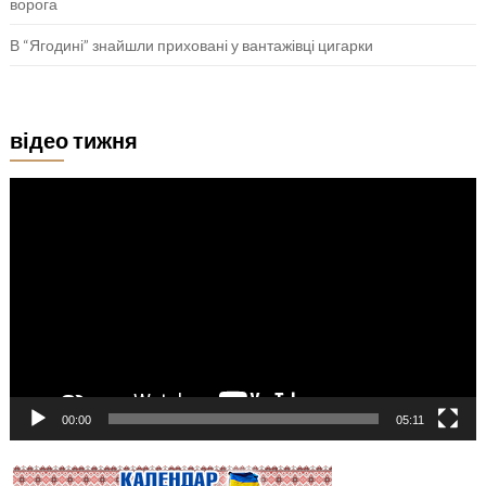
ворога
В “Ягодині” знайшли приховані у вантажівці цигарки
відео тижня
Відеопрогравач
00:00
05:11