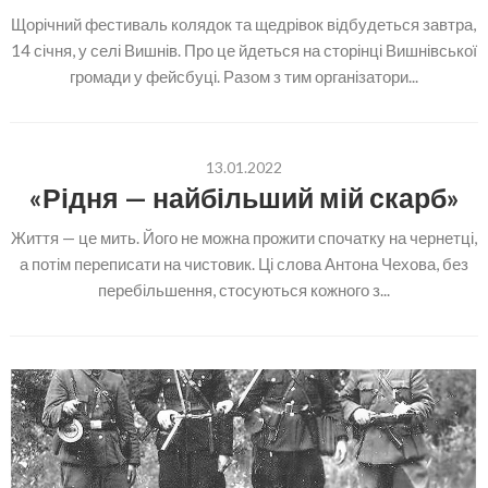
Щорічний фестиваль колядок та щедрівок відбудеться завтра,
14 січня, у селі Вишнів. Про це йдеться на сторінці Вишнівської
громади у фейсбуці. Разом з тим організатори...
13.01.2022
«Рідня — найбільший мій скарб»
Життя — це мить. Його не можна прожити спочатку на чернетці,
а потім переписати на чистовик. Ці слова Антона Чехова, без
перебільшення, стосуються кожного з...