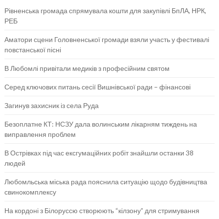
Рівненська громада спрямувала кошти для закупівлі БпЛА, НРК,
РЕБ
Аматори сцени Головненської громади взяли участь у фестивалі
повстанської пісні
В Любомлі привітали медиків з професійним святом
Серед ключових питань сесії Вишнівської ради – фінансові
Загинув захисник із села Руда
Безоплатне КТ: НСЗУ дала волинським лікарням тиждень на
виправлення проблем
В Острівках під час ексгумаційних робіт знайшли останки 38
людей
Любомльська міська рада пояснила ситуацію щодо будівництва
свинокомплексу
На кордоні з Білоруссю створюють “кілзону” для стримування