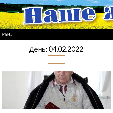
Skip
to
content
MENU
День:
04.02.2022