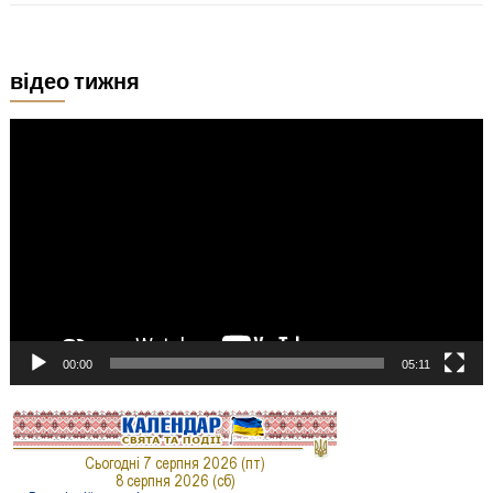
відео тижня
Відеопрогравач
00:00
05:11