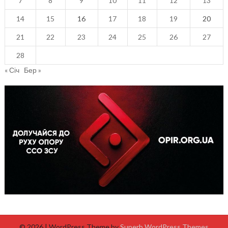
7
8
9
10
11
12
13
14
15
16
17
18
19
20
21
22
23
24
25
26
27
28
« Січ
Бер »
© 2026
| WordPress Theme by
Superb WordPress Themes