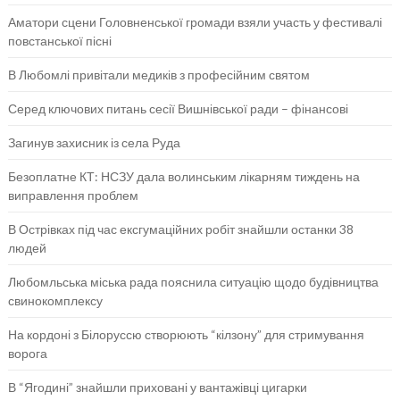
Аматори сцени Головненської громади взяли участь у фестивалі
повстанської пісні
В Любомлі привітали медиків з професійним святом
Серед ключових питань сесії Вишнівської ради – фінансові
Загинув захисник із села Руда
Безоплатне КТ: НСЗУ дала волинським лікарням тиждень на
виправлення проблем
В Острівках під час ексгумаційних робіт знайшли останки 38
людей
Любомльська міська рада пояснила ситуацію щодо будівництва
свинокомплексу
На кордоні з Білоруссю створюють “кілзону” для стримування
ворога
В “Ягодині” знайшли приховані у вантажівці цигарки