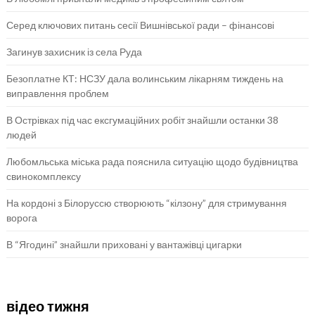
Серед ключових питань сесії Вишнівської ради – фінансові
Загинув захисник із села Руда
Безоплатне КТ: НСЗУ дала волинським лікарням тиждень на
виправлення проблем
В Острівках під час ексгумаційних робіт знайшли останки 38
людей
Любомльська міська рада пояснила ситуацію щодо будівництва
свинокомплексу
На кордоні з Білоруссю створюють “кілзону” для стримування
ворога
В “Ягодині” знайшли приховані у вантажівці цигарки
відео тижня