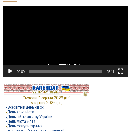
Відеопрогравач
00:00
05:11