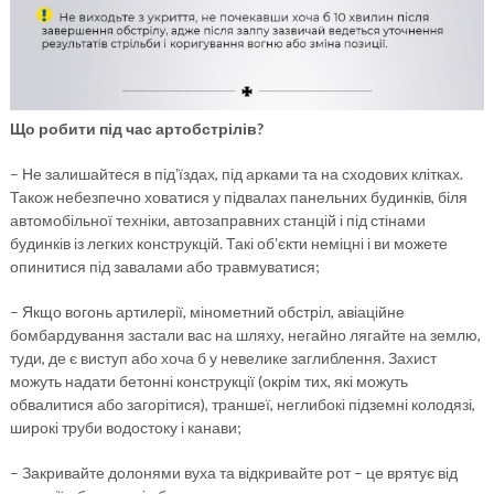
Що робити під час артобстрілів?
– Не залишайтеся в підʼїздах, під арками та на сходових клітках.
Також небезпечно ховатися у підвалах панельних будинків, біля
автомобільної техніки, автозаправних станцій і під стінами
будинків із легких конструкцій. Такі обʼєкти неміцні і ви можете
опинитися під завалами або травмуватися;
– Якщо вогонь артилерії, мінометний обстріл, авіаційне
бомбардування застали вас на шляху, негайно лягайте на землю,
туди, де є виступ або хоча б у невелике заглиблення. Захист
можуть надати бетонні конструкції (окрім тих, які можуть
обвалитися або загорітися), траншеї, неглибокі підземні колодязі,
широкі труби водостоку і канави;
– Закривайте долонями вуха та відкривайте рот – це врятує від