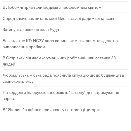
В Любомлі привітали медиків з професійним святом
Серед ключових питань сесії Вишнівської ради – фінансові
Загинув захисник із села Руда
Безоплатне КТ: НСЗУ дала волинським лікарням тиждень на
виправлення проблем
В Острівках під час ексгумаційних робіт знайшли останки 38
людей
Любомльська міська рада пояснила ситуацію щодо будівництва
свинокомплексу
На кордоні з Білоруссю створюють “кілзону” для стримування
ворога
В “Ягодині” знайшли приховані у вантажівці цигарки