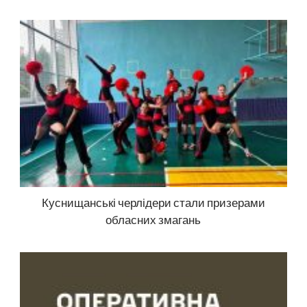
Куснищанські черлідери стали призерами
обласних змагань