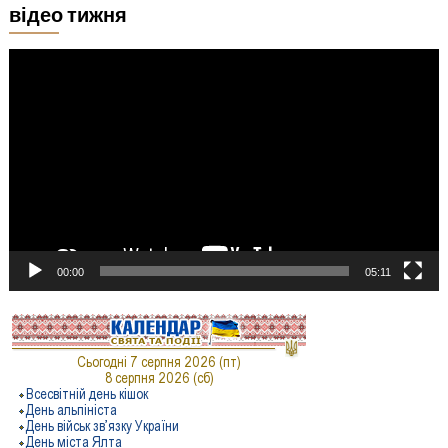
відео тижня
Відеопрогравач
00:00
05:11