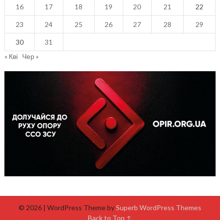
16
17
18
19
20
21
22
23
24
25
26
27
28
29
30
31
« Кві
Чер »
© 2026
| WordPress Theme by
Superb WordPress Themes
Back to Top ↑