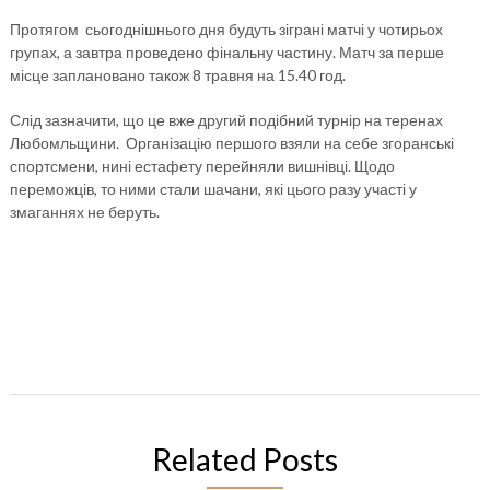
Протягом сьогоднішнього дня будуть зіграні матчі у чотирьох
групах, а завтра проведено фінальну частину. Матч за перше
місце заплановано також 8 травня на 15.40 год.
Слід зазначити, що це вже другий подібний турнір на теренах
Любомльщини. Організацію першого взяли на себе згоранські
спортсмени, нині естафету перейняли вишнівці. Щодо
переможців, то ними стали шачани, які цього разу участі у
змаганнях не беруть.
Related Posts