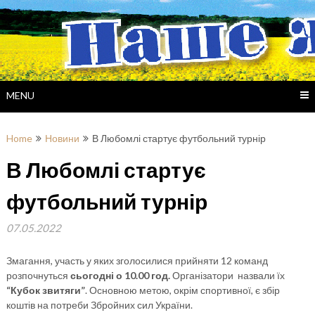
Skip
to
content
MENU
Home
Новини
В Любомлі стартує футбольний турнір
В Любомлі стартує
футбольний турнір
07.05.2022
Змагання, участь у яких зголосилися прийняти 12 команд
розпочнуться
сьогодні о 10.00 год.
Організатори назвали їх
“Кубок звитяги”
. Основною метою, окрім спортивної, є збір
коштів на потреби Збройних сил України.