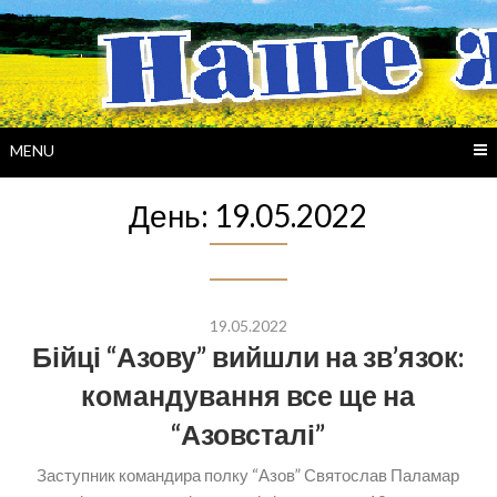
Skip
to
content
MENU
День:
19.05.2022
19.05.2022
Бійці “Азову” вийшли на зв’язок:
командування все ще на
“Азовсталі”
Заступник командира полку “Азов” Святослав Паламар