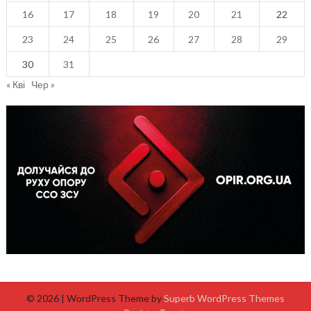
16
17
18
19
20
21
22
23
24
25
26
27
28
29
30
31
« Кві
Чер »
© 2026
| WordPress Theme by
Superb WordPress Themes