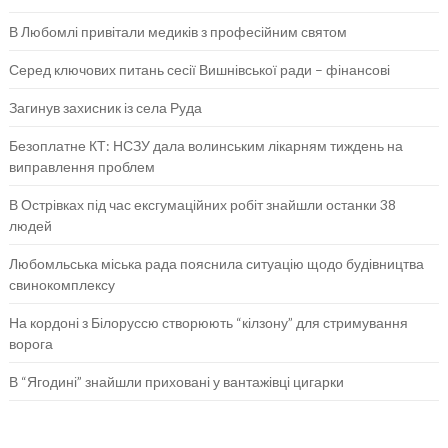
В Любомлі привітали медиків з професійним святом
Серед ключових питань сесії Вишнівської ради – фінансові
Загинув захисник із села Руда
Безоплатне КТ: НСЗУ дала волинським лікарням тиждень на
виправлення проблем
В Острівках під час ексгумаційних робіт знайшли останки 38
людей
Любомльська міська рада пояснила ситуацію щодо будівництва
свинокомплексу
На кордоні з Білоруссю створюють “кілзону” для стримування
ворога
В “Ягодині” знайшли приховані у вантажівці цигарки