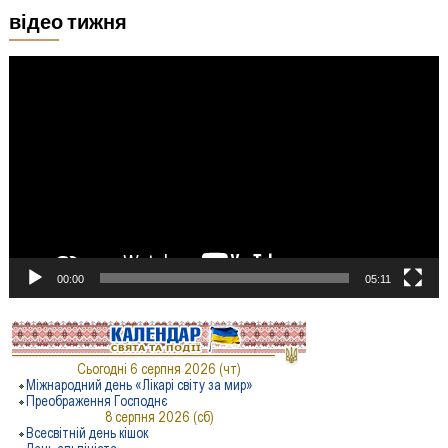
відео тижня
Відеопрогравач
00:00
05:11