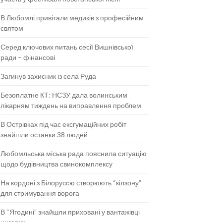
В Любомлі привітали медиків з професійним
святом
Серед ключових питань сесії Вишнівської
ради – фінансові
Загинув захисник із села Руда
Безоплатне КТ: НСЗУ дала волинським
лікарням тиждень на виправлення проблем
В Острівках під час ексгумаційних робіт
знайшли останки 38 людей
Любомльська міська рада пояснила ситуацію
щодо будівництва свинокомплексу
На кордоні з Білоруссю створюють “кілзону”
для стримування ворога
В “Ягодині” знайшли приховані у вантажівці