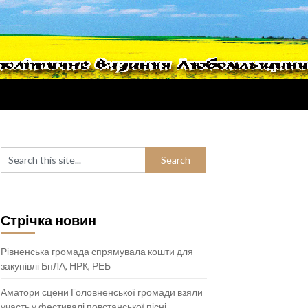
Стрічка новин
Рівненська громада спрямувала кошти для
закупівлі БпЛА, НРК, РЕБ
Аматори сцени Головненської громади взяли
участь у фестивалі повстанської пісні