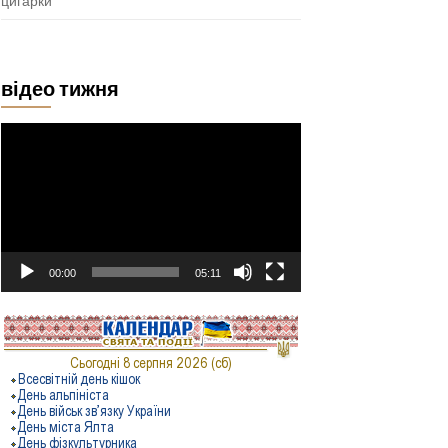
цигарки
відео тижня
Відеопрогравач
00:00
05:11