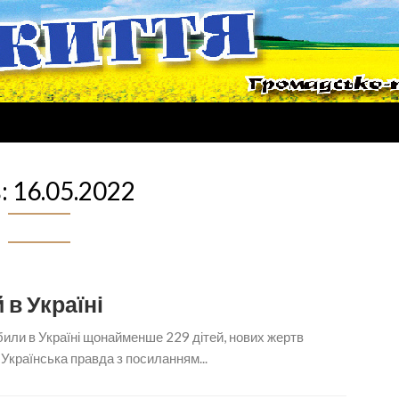
:
16.05.2022
 в Україні
били в Україні щонайменше 229 дітей, нових жертв
 Українська правда з посиланням...