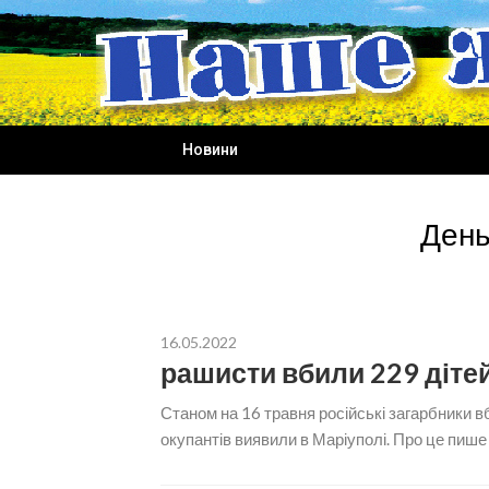
Skip
to
content
Новини
День
16.05.2022
рашисти вбили 229 дітей
Станом на 16 травня російські загарбники в
окупантів виявили в Маріуполі. Про це пише